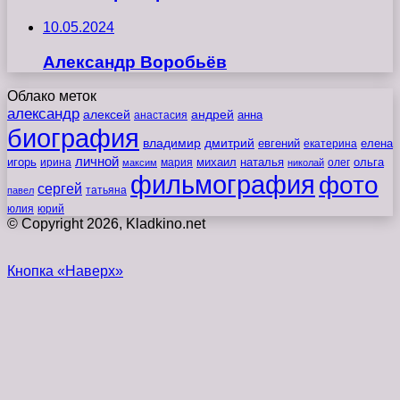
10.05.2024
Александр Воробьёв
Облако меток
александр
алексей
андрей
анна
анастасия
биография
владимир
дмитрий
евгений
екатерина
елена
личной
игорь
наталья
ольга
ирина
мария
михаил
олег
максим
николай
фильмография
фото
сергей
татьяна
павел
юлия
юрий
© Copyright 2026, Kladkino.net
Кнопка «Наверх»