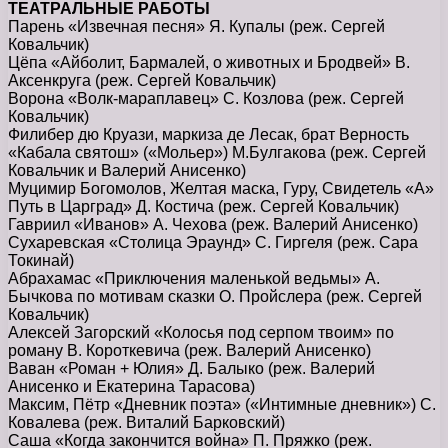
ТЕАТРАЛЬНЫЕ РАБОТЫ
Парень «Извечная песня» Я. Купалы (реж. Сергей
Ковальчик)
Цёпа «Айболит, Бармалей, о животных и Бродвей» В.
Аксенкруга (реж. Сергей Ковальчик)
Ворона «Волк-мараплавец» С. Козлова (реж. Сергей
Ковальчик)
Филибер дю Круази, маркиза де Лесак, брат Верность
«Кабала святош» («Мольер») М.Булгакова (реж. Сергей
Ковальчик и Валерий Анисенко)
Муцимир Богомолов, Желтая маска, Гуру, Свидетель «А»
Путь в Царград» Д. Костича (реж. Сергей Ковальчик)
Гавриил «Иванов» А. Чехова (реж. Валерий Анисенко)
Сухаревская «Столица Эраунд» С. Гиргеля (реж. Сара
Токинай)
Абрахамас «Приключения маленькой ведьмы» А.
Бычкова по мотивам сказки О. Пройслера (реж. Сергей
Ковальчик)
Алексей Загорский «Колосья под серпом твоим» по
роману В. Короткевича (реж. Валерий Анисенко)
Ваван «Роман + Юлия» Д. Балыко (реж. Валерий
Анисенко и Екатерина Тарасова)
Максим, Пётр «Дневник поэта» («Интимные дневник») С.
Ковалева (реж. Виталий Барковский)
Саша «Когда закончится война» П. Пряжко (реж.