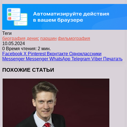
Теги
биография
денис
паршин
фильмография
10.05.2024
0
Время чтения: 2 мин.
Facebook
X
Pinterest
Вконтакте
Одноклассники
Messenger
Messenger
WhatsApp
Telegram
Viber
Печатать
ПОХОЖИЕ СТАТЬИ