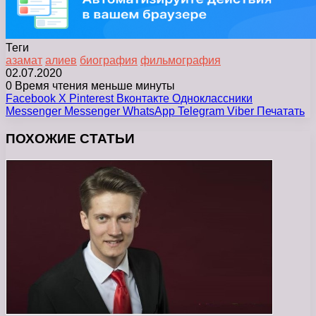
Теги
азамат
алиев
биография
фильмография
02.07.2020
0
Время чтения меньше минуты
Facebook
X
Pinterest
Вконтакте
Одноклассники
Messenger
Messenger
WhatsApp
Telegram
Viber
Печатать
ПОХОЖИЕ СТАТЬИ