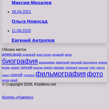
Максим Михалев
26.04.2021
Ольга Новосад
11.09.2020
Евгений Антропов
Облако меток
александр
алексей
андрей
анна
анастасия
биография
владимир
дмитрий
евгений
екатерина
елена
личной
игорь
наталья
ольга
ирина
мария
михаил
олег
максим
николай
фильмография
фото
сергей
татьяна
павел
юлия
юрий
© Copyright 2026, Kladkino.net
Кнопка «Наверх»