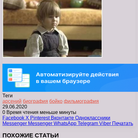
Теги
арсений
биография
бойко
фильмография
29.06.2020
0
Время чтения меньше минуты
Facebook
X
Pinterest
Вконтакте
Одноклассники
Messenger
Messenger
WhatsApp
Telegram
Viber
Печатать
ПОХОЖИЕ СТАТЬИ