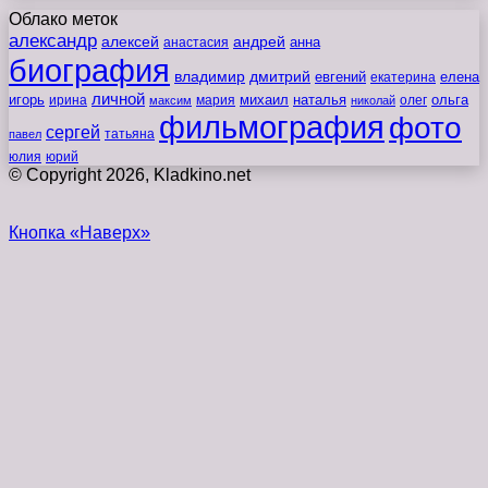
Облако меток
александр
алексей
андрей
анна
анастасия
биография
владимир
дмитрий
евгений
екатерина
елена
личной
игорь
наталья
ольга
ирина
мария
михаил
олег
максим
николай
фильмография
фото
сергей
татьяна
павел
юлия
юрий
© Copyright 2026, Kladkino.net
Кнопка «Наверх»