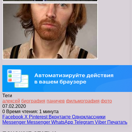
Теги
алексей
биография
паничев
фильмография
фото
07.02.2020
0
Время чтения: 1 минута
Facebook
X
Pinterest
Вконтакте
Одноклассники
Messenger
Messenger
WhatsApp
Telegram
Viber
Печатать