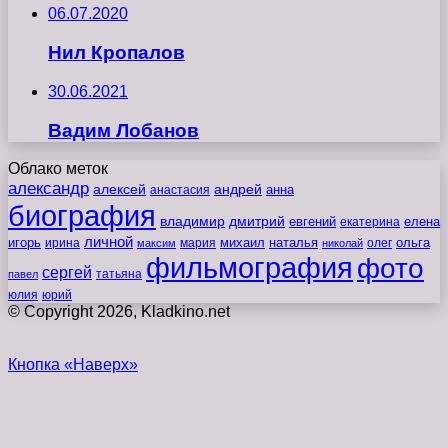
06.07.2020
Нил Кропалов
30.06.2021
Вадим Лобанов
Облако меток
александр
алексей
андрей
анна
анастасия
биография
владимир
дмитрий
евгений
екатерина
елена
личной
игорь
наталья
ольга
ирина
мария
михаил
олег
максим
николай
фильмография
фото
сергей
татьяна
павел
юлия
юрий
© Copyright 2026, Kladkino.net
Кнопка «Наверх»