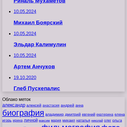
Риналь Мухаметов
10.05.2024
Михаил Боярский
10.05.2024
Эльдар Калимулин
10.05.2024
Артем Анчуков
19.10.2020
Глеб Пускепалис
Облако меток
александр
алексей
андрей
анна
анастасия
биография
владимир
дмитрий
евгений
екатерина
елена
личной
игорь
наталья
ольга
ирина
мария
михаил
олег
максим
николай