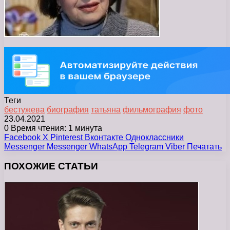
Теги
бестужева
биография
татьяна
фильмография
фото
23.04.2021
0
Время чтения: 1 минута
Facebook
X
Pinterest
Вконтакте
Одноклассники
Messenger
Messenger
WhatsApp
Telegram
Viber
Печатать
ПОХОЖИЕ СТАТЬИ