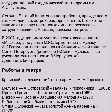
государственный академический театр драмы им.
А.С.Пушкина.
Сегодня Евгений Капитонов востребован, прежде всего,
как комедийный, острохарактерный актер. Его охотно
занимают в своих постановках многие режиссеры,
сотрудничающие с Александринским театром.
В 2007 году принимал участие в спектакле-концерте
«Маскарад» по драме М.Ю.Лермонтова на музыку
А.К.Глазунова, поставленном в Академической капелле
Санкт-Петербурга (режиссер И.Селин, музыкальный
руководитель постановки В.Чернушенко).
Дополнить биографию
Работы в театре
Крымский академический театр драмы им. М.Горького:
Мелузов — А.Островский «Таланты и поклонники» (1965);
Прохор Громов — Шишков «Угрюм-река» (1969);
Виктор — Л.Зорин «Варшавская мелодия» (1970);
Рябинин — «Они были актерами» (1977);
Стива Облонский — Л.Н.Толстой «Анна Каренина»
(1978);