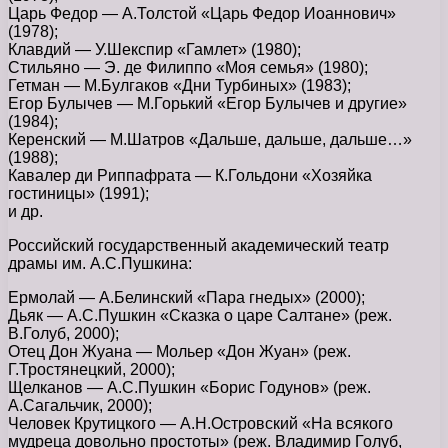
Царь Федор — А.Толстой «Царь Федор Иоаннович»
(1978);
Клавдий — У.Шекспир «Гамлет» (1980);
Стильяно — Э. де Филиппо «Моя семья» (1980);
Гетман — М.Булгаков «Дни Турбиных» (1983);
Егор Булычев — М.Горький «Егор Булычев и другие»
(1984);
Керенский — М.Шатров «Дальше, дальше, дальше…»
(1988);
Кавалер ди Риппафрата — К.Гольдони «Хозяйка
гостиницы» (1991);
и др.
Российский государственный академический театр
драмы им. А.С.Пушкина:
Ермолай — А.Белинский «Пара гнедых» (2000);
Дьяк — А.С.Пушкин «Сказка о царе Салтане» (реж.
В.Голуб, 2000);
Отец Дон Жуана — Мольер «Дон Жуан» (реж.
Г.Тростянецкий, 2000);
Щелканов — А.С.Пушкин «Борис Годунов» (реж.
А.Сагальчик, 2000);
Человек Крутицкого — А.Н.Островский «На всякого
мудреца довольно простоты» (реж. Владимир Голуб,