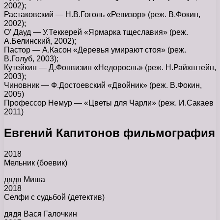
2002);
Растаковский — Н.В.Гоголь «Ревизор» (реж. В.Фокин,
2002);
О’ Дауд — У.Теккерей «Ярмарка тщеславия» (реж.
А.Белинский, 2002);
Пастор — А.Касон «Деревья умирают стоя» (реж.
В.Голуб, 2003);
Кутейкин — Д.Фонвизин «Недоросль» (реж. Н.Райхштейн,
2003);
Чиновник — Ф.Достоевский «Двойник» (реж. В.Фокин,
2005)
Профессор Немур — «Цветы для Чарли» (реж. И.Сакаев
2011)
Евгений Капитонов фильмография
2018
Мельник (боевик)
дядя Миша
2018
Селфи с судьбой (детектив)
дядя Вася Галочкин