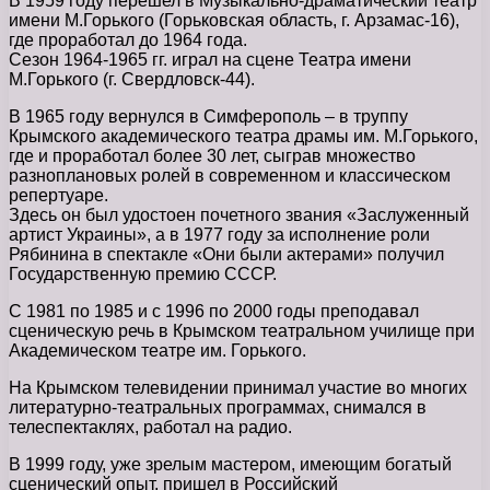
В 1959 году перешел в Музыкально-драматический театр
имени М.Горького (Горьковская область, г. Арзамас-16),
где проработал до 1964 года.
Сезон 1964-1965 гг. играл на сцене Театра имени
М.Горького (г. Свердловск-44).
В 1965 году вернулся в Симферополь – в труппу
Крымского академического театра драмы им. М.Горького,
где и проработал более 30 лет, сыграв множество
разноплановых ролей в современном и классическом
репертуаре.
Здесь он был удостоен почетного звания «Заслуженный
артист Украины», а в 1977 году за исполнение роли
Рябинина в спектакле «Они были актерами» получил
Государственную премию СССР.
С 1981 по 1985 и с 1996 по 2000 годы преподавал
сценическую речь в Крымском театральном училище при
Академическом театре им. Горького.
На Крымском телевидении принимал участие во многих
литературно-театральных программах, снимался в
телеспектаклях, работал на радио.
В 1999 году, уже зрелым мастером, имеющим богатый
сценический опыт, пришел в Российский