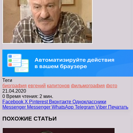
Теги
биография
евгений
капитонов
фильмография
фото
21.04.2020
0
Время чтения: 2 мин.
Facebook
X
Pinterest
Вконтакте
Одноклассники
Messenger
Messenger
WhatsApp
Telegram
Viber
Печатать
ПОХОЖИЕ СТАТЬИ