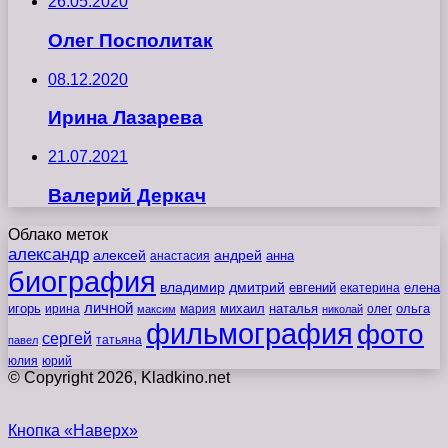
26.05.2020
Олег Посполитак
08.12.2020
Ирина Лазарева
21.07.2021
Валерий Деркач
Облако меток
александр
алексей
андрей
анна
анастасия
биография
владимир
дмитрий
евгений
екатерина
елена
личной
игорь
наталья
ольга
ирина
мария
михаил
олег
максим
николай
фильмография
фото
сергей
татьяна
павел
юлия
юрий
© Copyright 2026, Kladkino.net
Кнопка «Наверх»