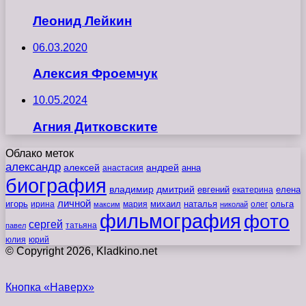
Леонид Лейкин
06.03.2020
Алексия Фроемчук
10.05.2024
Агния Дитковските
Облако меток
александр
алексей
андрей
анна
анастасия
биография
владимир
дмитрий
евгений
екатерина
елена
личной
игорь
наталья
ольга
ирина
мария
михаил
олег
максим
николай
фильмография
фото
сергей
татьяна
павел
юлия
юрий
© Copyright 2026, Kladkino.net
Кнопка «Наверх»