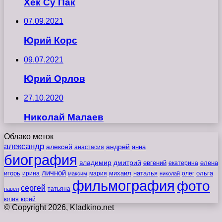
Хек Су Пак
07.09.2021
Юрий Корс
09.07.2021
Юрий Орлов
27.10.2020
Николай Малаев
Облако меток
александр
алексей
андрей
анна
анастасия
биография
владимир
дмитрий
евгений
екатерина
елена
личной
игорь
наталья
ольга
ирина
мария
михаил
олег
максим
николай
фильмография
фото
сергей
татьяна
павел
юлия
юрий
© Copyright 2026, Kladkino.net