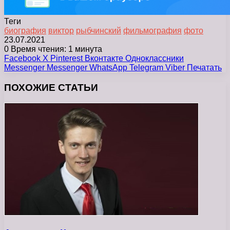
Теги
биография
виктор
рыбчинский
фильмография
фото
23.07.2021
0
Время чтения: 1 минута
Facebook
X
Pinterest
Вконтакте
Одноклассники
Messenger
Messenger
WhatsApp
Telegram
Viber
Печатать
ПОХОЖИЕ СТАТЬИ