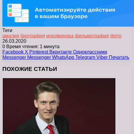
Теги
амалия
биография
мордвинова
фильмография
фото
26.03.2020
0
Время чтения: 1 минута
Facebook
X
Pinterest
Вконтакте
Одноклассники
Messenger
Messenger
WhatsApp
Telegram
Viber
Печатать
ПОХОЖИЕ СТАТЬИ