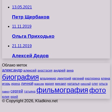
13.05.2021
Петр Щербаков
11.11.2019
Ольга Приходько
21.11.2019
Алексей Дедов
Облако меток
александр
алексей
андрей
анна
анастасия
биография
владимир
дмитрий
евгений
екатерина
елена
личной
игорь
наталья
ольга
ирина
мария
михаил
олег
максим
николай
фильмография
фото
сергей
татьяна
павел
юлия
юрий
© Copyright 2026, Kladkino.net