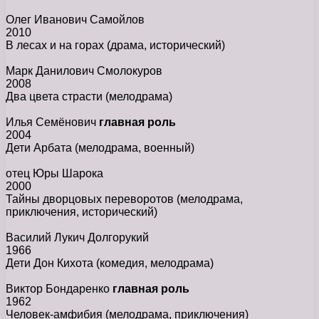
Олег Иванович Самойлов
2010
В лесах и на горах
(драма, исторический)
Марк Данилович Смолокуров
2008
Два цвета страсти
(мелодрама)
Илья Семёнович
главная роль
2004
Дети Арбата
(мелодрама, военный)
отец Юры Шарока
2000
Тайны дворцовых переворотов
(мелодрама,
приключения, исторический)
Вacилий Лукич Дoлгopукий
1966
Дети Дон Кихота
(комедия, мелодрама)
Виктор Бондаренко
главная роль
1962
Человек-амфибия
(мелодрама, приключения)