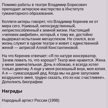
Помимо работы в театре Владимир Борисович
преподает актерское мастерство в Институте
гуманитарного образования.
Коллеги-актеры говорят, что Владимир Коренев не от
мира сего. Наивный, непосредственный,
неприспособленный к земной жизни. Настоящий
«человек-амфибия», который, к тому же, достойно
выдержал испытание мегауспехом. Не спился, всю
жизнь служит в одном театре и живет с единственной
женой — актрисой Аллой Константиновой.
На что Коренев отвечает: «Я по натуре консерватор.
Зачем ломать то, что хорошо? Театр мне нравится. Жена
у меня замечательная. Дочь я обожаю, я всегда хотел
только девочку. А еще у меня роскошный внук, моя копия.
А я — сумасшедший дед. Когда мы на даче запускаем
воздушного змея, трудно сказать, кто из нас счастливее».
Дополнить биографию
Награды
Народный артист России (1998)