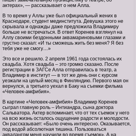
актерах», — рассказывает о нем Алла.
В то время у Аллы уже был официальный жених в
Краснодаре, студент мединститута. Девушка этого не
скрывала и однажды даже предложила Владимиру
больше не встречаться. В ответ Коренев взглянул на
Аллу своими бездонными аквамариновыми глазами и
грустно сказал: «И ты сможешь жить без меня? Я без
тебя уже не смогу…»
Это все и решило. 2 апреля 1961 года состоялась их
свадьба. Хотя свадьба – это громко сказано. После
регистрации в ЗАГСе Алла отправилась в театр, а
Владимир в институт — в тот же день они с курсом
уезжали на целый месяц в Финляндию. Первого мая он
вернулся, а третьего уехал в Баку на съемки фильма
«Человек-амфибия».
В картине «Человек-амфибия» Владимир Коренев
сыграл главную роль – Интиандра, сына доктора
Сальватора. Актер вспоминает, что от тех съемок у него
на всю жизнь осталось ощущение радости и молодости.
Он рассказывает: «Было очень интересно. Оказывается,
под водой абсолютная тишина. Пользоваться
аквалангом меня научили во время съемок». А на