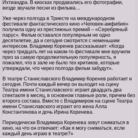
Ихтиандра. В киосках продавались его фотографии,
везде звучали песни из фильма…
Уже через полгода в Триесте на международном
фестивале фантастического кино «Человек-амфибия»
получила одну из престижных премий – «Серебряный
парус». Фильм оставался популярным не одно
десятилетие, да и сегодня смотрится с неменьшим
интересом. Владимир Коренев рассказывает: «Когда
через тридцать лет на каком-то фестивале мне вручили
приз за самую продолжительную популярность, я
пожалел, что в зале не было тех критиков, которые
утверждали, что через полгода фильм забудут».
В театре Станиславского Владимир Коренев работает и
сегодня. Почти каждый вечер он выходит на сцену
Театра имени Станиславского: играет двадцать два
спектакля в месяц, в основном главные роли, причем без
второго состава. Вместе с Владимиром на сцене Театра
имени Станиславского играют его жена Алла
Константинова и дочь Ирина Коренева.
Периодически Владимира Коренева зовут сниматься в
кино, на что он отвечает: «Как я могу сниматься, если
каждый день играю в театре?»