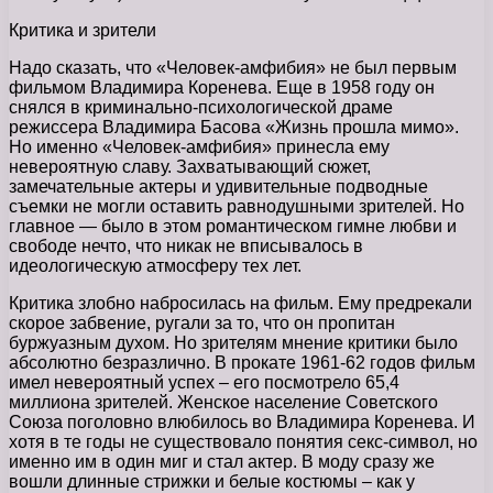
Критика и зрители
Надо сказать, что «Человек-амфибия» не был первым
фильмом Владимира Коренева. Еще в 1958 году он
снялся в криминально-психологической драме
режиссера Владимира Басова «Жизнь прошла мимо».
Но именно «Человек-амфибия» принесла ему
невероятную славу. Захватывающий сюжет,
замечательные актеры и удивительные подводные
съемки не могли оставить равнодушными зрителей. Но
главное — было в этом романтическом гимне любви и
свободе нечто, что никак не вписывалось в
идеологическую атмосферу тех лет.
Критика злобно набросилась на фильм. Ему предрекали
скорое забвение, ругали за то, что он пропитан
буржуазным духом. Но зрителям мнение критики было
абсолютно безразлично. В прокате 1961-62 годов фильм
имел невероятный успех – его посмотрело 65,4
миллиона зрителей. Женское население Советского
Союза поголовно влюбилось во Владимира Коренева. И
хотя в те годы не существовало понятия секс-символ, но
именно им в один миг и стал актер. В моду сразу же
вошли длинные стрижки и белые костюмы – как у