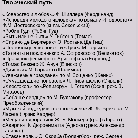
Творческий путь
«Коварство и любовь» Ф. Шиллера (Фердинанд)
«Исповеди молодого человека» по роману «Подросток»
Ф.М. Достоевского (князь Сокольский)
«Робин Гуд» (Робин Гуд)
«Быть или не быть» У. Гибсона (Томас)
«Сирано де Бержерак» Э. Ростана (Де Гиш)
«Постояльцы» по повести «Трое» М. Горького
«Таланты и поклонники» А. Островского (Великатов)
«Праздник фесмофор» Аристофана (Еврипид)
«Томас Беккет» Ж. Ануя (Епископ)
«Дачники» М. Горького (Шалимов)
«Уважаемые граждане» по М. Зощенко (Жених)
«Сумасшедшие поневоле» Л. Пиранделло (Сирели)
«Хлестаков» по «Ревизору» Н. Гоголя (Осип; реж. В.
Мирзоев)
«Собачье сердце» по М. Булгакову (профессор
Преображенский)
«Мужской род, единственное число» Ж.-Ж. Брикера, М.
Ласега (Фрэнк Хардер)
«Мещанин-дворянин» Ж.-Б. Мольера (граф Дорант)
«Авария» Ф. Дюрренматта (Адвокат; реж. Александр
Галибин)
«Стакан воды» Э. Скриба (Болингброк; реж. Сергей