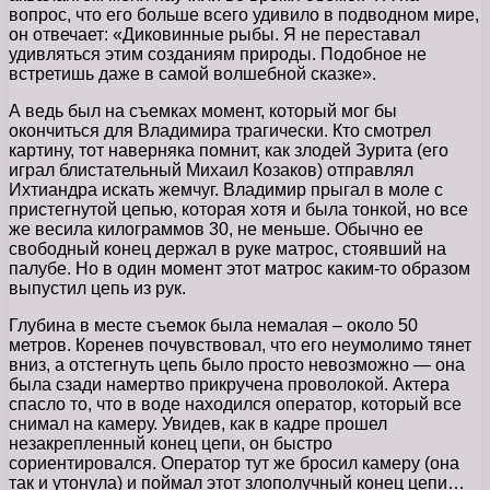
вопрос, что его больше всего удивило в подводном мире,
он отвечает: «Диковинные рыбы. Я не переставал
удивляться этим созданиям природы. Подобное не
встретишь даже в самой волшебной сказке».
А ведь был на съемках момент, который мог бы
окончиться для Владимира трагически. Кто смотрел
картину, тот наверняка помнит, как злодей Зурита (его
играл блистательный Михаил Козаков) отправлял
Ихтиандра искать жемчуг. Владимир прыгал в моле с
пристегнутой цепью, которая хотя и была тонкой, но все
же весила килограммов 30, не меньше. Обычно ее
свободный конец держал в руке матрос, стоявший на
палубе. Но в один момент этот матрос каким-то образом
выпустил цепь из рук.
Глубина в месте съемок была немалая – около 50
метров. Коренев почувствовал, что его неумолимо тянет
вниз, а отстегнуть цепь было просто невозможно — она
была сзади намертво прикручена проволокой. Актера
спасло то, что в воде находился оператор, который все
снимал на камеру. Увидев, как в кадре прошел
незакрепленный конец цепи, он быстро
сориентировался. Оператор тут же бросил камеру (она
так и утонула) и поймал этот злополучный конец цепи…