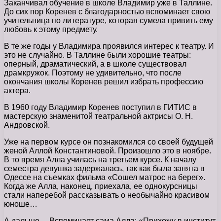
Заканчивал обучение в школе Владимир уже в Таллине.
До сих пор Коренев с благодарностью вспоминает свою
учительница по литературе, которая сумела привить ему
любовь к этому предмету.
В те же годы у Владимира проявился интерес к театру. И
это не случайно. В Таллине были хорошие театры:
оперный, драматический, а в школе существовал
драмкружок. Поэтому не удивительно, что после
окончания школы Коренев решил избрать профессию
актера.
В 1960 году Владимир Коренев поступил в ГИТИС в
мастерскую знаменитой театральной актрисы О. Н.
Андровской.
Уже на первом курсе он познакомился со своей будущей
женой Аллой Константиновой. Произошло это в ноябре.
В то время Алла училась на третьем курсе. К началу
семестра девушка задержалась, так как была занята в
Одессе на съемках фильма «Сошел матрос на берег».
Когда же Алла, наконец, приехала, ее однокурсницы
стали наперебой рассказывать о необычайно красивом
юноше…
А дальше… Вспоминает сама Алла: «Прихожу в институт,