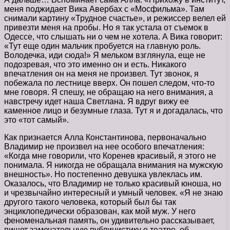
меня поджидает Вика Авербах с «Мосфильма». Там
снимали картину «Трудное счастье», и режиссер велел ей
привезти меня на пробы. Но я так устала от съемок в
Одессе, что слышать ни о чем не хотела. А Вика говорит:
«Тут еще один мальчик пробуется на главную роль.
Володечка, иди сюда!» Я мельком взглянула, еще не
подозревая, что это именно он и есть. Никакого
впечатления он на меня не произвел. Тут звонок, я
побежала по лестнице вверх. Он пошел следом, что-то
мне говоря. Я спешу, не обращаю на него внимания, а
навстречу идет наша Светлана. Я вдруг вижу ее
каменное лицо и безумные глаза. Тут я и догадалась, что
это «тот самый».
Как признается Алла Константинова, первоначально
Владимир не произвел на нее особого впечатления:
«Когда мне говорили, что Коренев красивый, я этого не
понимала. Я никогда не обращала внимания на мужскую
внешность». Но постепенно девушка увлеклась им.
Оказалось, что Владимир не только красивый юноша, но
и чрезвычайно интересный и умный человек. «Я не знаю
другого такого человека, который был бы так
энциклопедически образован, как мой муж. У него
феноменальная память, он удивительно рассказывает,
пишет замечательную публицистику о театре, об