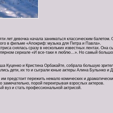
пяти лет девочка начала заниматься классическим балето
ого в фильме «Апокриф: музыка для Петра и Павла».
ктриса снялась сразу в нескольких известных лентах. Она
улярном сериале «И все-таки я люблю…». Но самый большо
ша Куценко и Кристина Орбакайте, собрала большую зрите
вились дети, их то и сыграли юные актеры Алина Булынко и
 им предстоит пережить немало комических и драматически
о замечательно, порой переигрывая взрослых актеров.
й вуз и стать профессиональной актрисой.