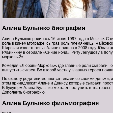
Алина Булынко биография
Алина Булынко родилась 16 июня 1997 года в Москве. С 
роль в кинематографе, сыграв роль племянницы Чайковск
Широкая известность к Алине пришла в 2008 году. Юная а
Рябинкину в сериале «Синие ночи», Риту Легушову в поп
морковь-2».
Комедия «Любовь-Морковь», где главные роли сыграли Го
выпустить сиквел. Во второй части у главных героев поя
По сюжету родители меняются телами со своими детьми, и
этом принадлежит Алине и Денису, которые сыграли прост
В будущем Алина Булынко мечтает поступить в театральны
Дополнить биографию
Алина Булынко фильмография