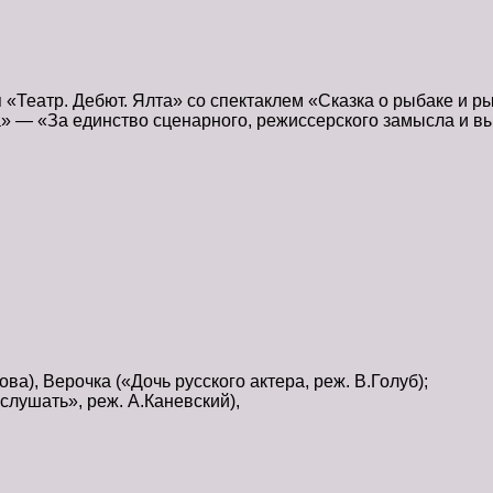
я «Театр. Дебют. Ялта» со спектаклем «Сказка о рыбаке и 
а» — «За единство сценарного, режиссерского замысла и 
ва), Верочка («Дочь русского актера, реж. В.Голуб);
слушать», реж. А.Каневский),