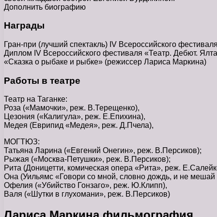
Дополнить биографию
Награды
Гран-при (лучший спектакль) IV Всероссийского фестивал
Диплом IV Всероссийского фестиваля «Театр. Дебют. Ялт
«Сказка о рыбаке и рыбке» (режиссер Лариса Маркина)
Работы в театре
Театр на Таганке:
Роза («Мамочки», реж. В.Терещенко),
Цезония («Калигула», реж. Е.Епихина),
Медея (Еврипид «Медея», реж. Д.Пчела),
МОГТЮЗ:
Татьяна Ларина («Евгений Онегин», реж. В.Персиков);
Рыжая («Москва-Петушки», реж. В.Персиков);
Рита (Доницетти, комическая опера «Рита», реж. Е.Салейко
Она (Уильямс «Говори со мной, словно дождь, и не мешай 
Офелия («Убийство Гонзаго», реж. Ю.Клипп),
Валя («Шутки в глухомани», реж. В.Персиков)
Лариса Маркина фильмография