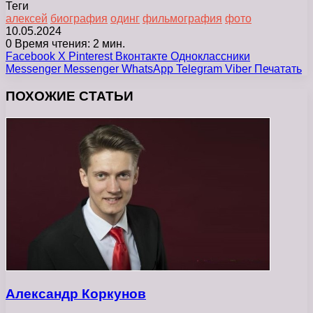
Теги
алексей
биография
одинг
фильмография
фото
10.05.2024
0
Время чтения: 2 мин.
Facebook
X
Pinterest
Вконтакте
Одноклассники
Messenger
Messenger
WhatsApp
Telegram
Viber
Печатать
ПОХОЖИЕ СТАТЬИ
Александр Коркунов