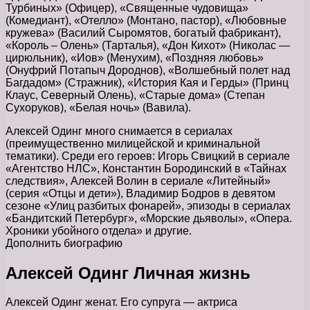
Турбиных» (Офицер), «Священные чудовища»
(Комедиант), «Отелло» (Монтано, пастор), «Любовные
кружева» (Василий Сыромятов, богатый фабрикант),
«Король – Олень» (Тарталья), «Дон Кихот» (Николас —
цирюльник), «Иов» (Менухим), «Поздняя любовь»
(Онуфрий Потапыч Дороднов), «Волшебный полет над
Багдадом» (Стражник), «История Кая и Герды» (Принц
Клаус, Северный Олень), «Старые дома» (Степан
Сухоруков), «Белая ночь» (Вавила).
Алексей Одинг много снимается в сериалах
(преимущественно милицейской и криминальной
тематики). Среди его героев: Игорь Свицкий в сериале
«Агентство НЛС», Константин Бородинский в «Тайнах
следствия», Алексей Волин в сериале «Литейный»
(серия «Отцы и дети»), Владимир Бодров в девятом
сезоне «Улиц разбитых фонарей», эпизоды в сериалах
«Бандитский Петербург», «Морские дьяволы», «Опера.
Хроники убойного отдела» и другие.
Дополнить биографию
Алексей Одинг Личная жизнь
Алексей Одинг женат. Его супруга — актриса