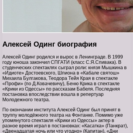
Алексей Одинг биография
Алексей Одинг родился и вырос в Ленинграде. В 1999
году юноша закончил СПГАТИ (класс С.Я.Спивака). В
студенческих спектаклях сыграл роли: князя Мышкина в
«Идиоте» Достоевского, Шпиона в «Кабале святош»
Михаила Булгакова, Теодора Тейя Края в спектакле
«Профи» (по Д.Ковачевичу), Беню Крика в спектакле
«Крики из Одессы» по рассказам Бабеля. Последняя
постановка впоследствии вошла в репертуар
Молодежного театра.
По окончании института Алексей Одинг был принят в
труппу молодёжного театра на Фонтанке. Помимо уже
упомянутого спектакля «Крики из Одессы» актер в
разное время играл в постановках: «Касатка» (Панкрат),
«Двенадцатая ночь или что угодно» (Капитан), «Дни