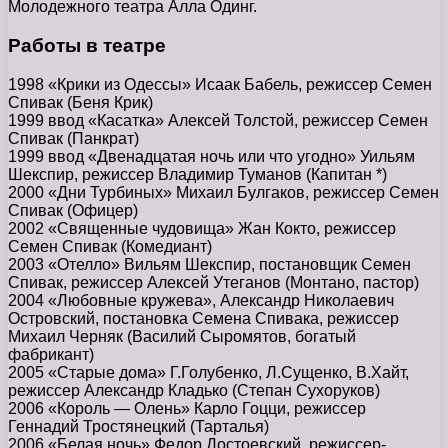
Молодежного театра Алла Одинг.
Работы в театре
1998 «Крики из Одессы» Исаак Бабель, режиссер Семен
Спивак (Беня Крик)
1999 ввод «Касатка» Алексей Толстой, режиссер Семен
Спивак (Панкрат)
1999 ввод «Двенадцатая ночь или что угодно» Уильям
Шекспир, режиссер Владимир Туманов (Капитан *)
2000 «Дни Турбиных» Михаил Булгаков, режиссер Семен
Спивак (Офицер)
2002 «Священные чудовища» Жан Кокто, режиссер
Семен Спивак (Комедиант)
2003 «Отелло» Вильям Шекспир, постановщик Семен
Спивак, режиссер Алексей Утеганов (Монтано, пастор)
2004 «Любовные кружева», Александр Николаевич
Островский, постановка Семена Спивака, режиссер
Михаил Черняк (Василий Сыромятов, богатый
фабрикант)
2005 «Старые дома» Г.Голубенко, Л.Сущенко, В.Хайт,
режиссер Александр Кладько (Степан Сухоруков)
2006 «Король — Олень» Карло Гоцци, режиссер
Геннадий Тростянецкий (Тарталья)
2006 «Белая ночь» Федор Достоевский, режиссер-