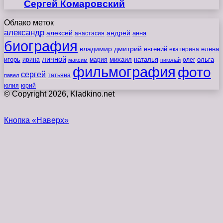
Сергей Комаровский
Облако меток
александр
алексей
андрей
анна
анастасия
биография
владимир
дмитрий
евгений
екатерина
елена
личной
игорь
наталья
ольга
ирина
мария
михаил
олег
максим
николай
фильмография
фото
сергей
татьяна
павел
юлия
юрий
© Copyright 2026, Kladkino.net
Кнопка «Наверх»