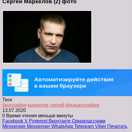
Сергей Маркелов (2) фото
Теги
биография
маркелов
сергей
фильмография
13.07.2020
0
Время чтения меньше минуты
Facebook
X
Pinterest
Вконтакте
Одноклассники
Messenger
Messenger
WhatsApp
Telegram
Viber
Печатать