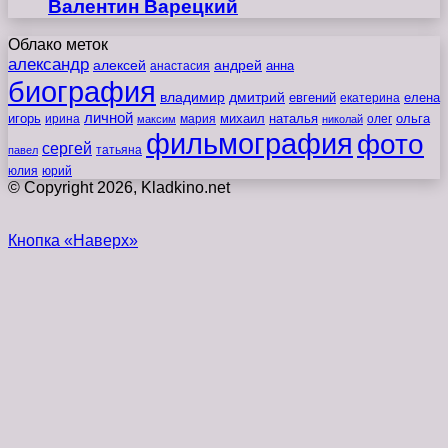
Валентин Варецкий
Облако меток
александр
алексей
андрей
анна
анастасия
биография
владимир
дмитрий
евгений
екатерина
елена
личной
игорь
наталья
ольга
ирина
мария
михаил
олег
максим
николай
фильмография
фото
сергей
татьяна
павел
юлия
юрий
© Copyright 2026, Kladkino.net
Кнопка «Наверх»