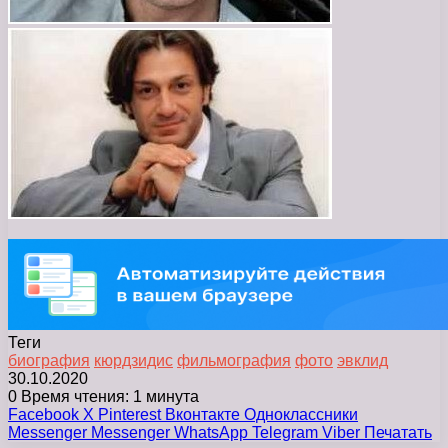
Теги
биография
кюрдзидис
фильмография
фото
эвклид
30.10.2020
0
Время чтения: 1 минута
Facebook
X
Pinterest
Вконтакте
Одноклассники
Messenger
Messenger
WhatsApp
Telegram
Viber
Печатать