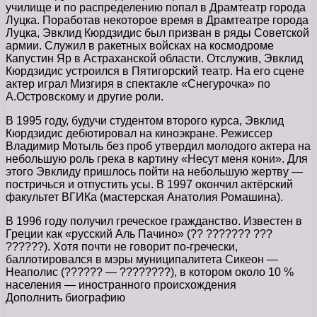
училище и по распределению попал в Драмтеатр города
Луцка. Поработав некоторое время в Драмтеатре города
Луцка, Эвклид Кюрдзидис был призван в ряды Советской
армии. Служил в ракетных войсках на космодроме
Капустин Яр в Астраханской области. Отслужив, Эвклид
Кюрдзидис устроился в Пятигорский театр. На его сцене
актер играл Мизгиря в спектакле «Снегурочка» по
А.Островскому и другие роли.
В 1995 году, будучи студентом второго курса, Эвклид
Кюрдзидис дебютировал на киноэкране. Режиссер
Владимир Мотыль без проб утвердил молодого актера на
небольшую роль грека в картину «Несут меня кони». Для
этого Эвклиду пришлось пойти на небольшую жертву —
постричься и отпустить усы. В 1997 окончил актёрский
факультет ВГИКа (мастерская Анатолия Ромашина).
В 1996 году получил греческое гражданство. Известен в
Греции как «русский Аль Пачино» (?? ??????? ???
??????). Хотя почти не говорит по-гречески,
баллотировался в мэры муниципалитета Сикеон —
Неаполис (?????? — ????????), в котором около 10 %
населения — иностранного происхождения
Дополнить биографию