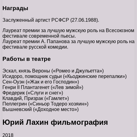
Награды
Заслуженный артист РСФСР (27.06.1988).
Лауреат премии за лучшую мужскую роль на Всесоюзном
фестивале современной пьесы.
Лауреат премии А. Папанова за лучшую мужскую роль на
фестивале русской комедии.
Работы в театре
Эскал, князь Вероны («Ромео и Джульетта»)
Исидоро, помощник судьи («Кьоджинские перепалки»)
Сен-Оуэн («Жак и его Господин»)
Генри II Плантагенет («Лев зимой»)
Фредерик («Слуги и снег»)
Клавдий, Призрак («Гамлет»)
Пеллегрин («Синьор Тодеро хозяин»)
Вышневский («Доходное место»)
Юрий Лахин фильмография
2018