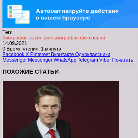
Теги
биография
лахин
фильмография
фото
юрий
14.09.2021
0
Время чтения: 1 минута
Facebook
X
Pinterest
Вконтакте
Одноклассники
Messenger
Messenger
WhatsApp
Telegram
Viber
Печатать
ПОХОЖИЕ СТАТЬИ