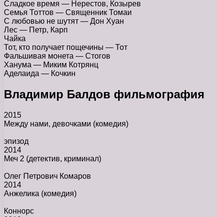
Сладкое время — Нерестов, Козырев
Семья Тоттов — Священник Томаи
С любовью не шутят — Дон Хуан
Лес — Петр, Карп
Чайка
Тот, кто получает пощечины — Тот
Фальшивая монета — Стогов
Ханума — Миким Котрянц
Аделаида — Кочкин
Владимир Балдов фильмография
2015
Между нами, девочками
(комедия)
эпизод
2014
Меч 2
(детектив, криминал)
Олег Петрович Комаров
2014
Анжелика
(комедия)
Коннорс