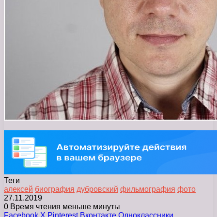
Теги
алексей
биография
дубровский
фильмография
фото
27.11.2019
0
Время чтения меньше минуты
Facebook
X
Pinterest
Вконтакте
Одноклассники