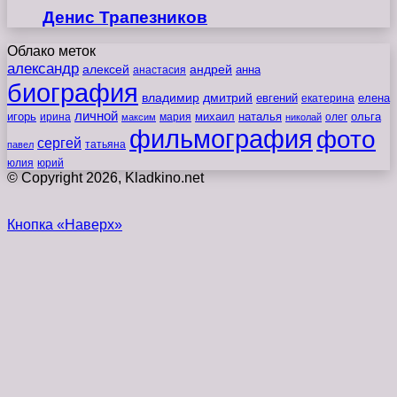
Денис Трапезников
Облако меток
александр
алексей
андрей
анна
анастасия
биография
владимир
дмитрий
евгений
екатерина
елена
личной
игорь
наталья
ольга
ирина
мария
михаил
олег
максим
николай
фильмография
фото
сергей
татьяна
павел
юлия
юрий
© Copyright 2026, Kladkino.net
Кнопка «Наверх»