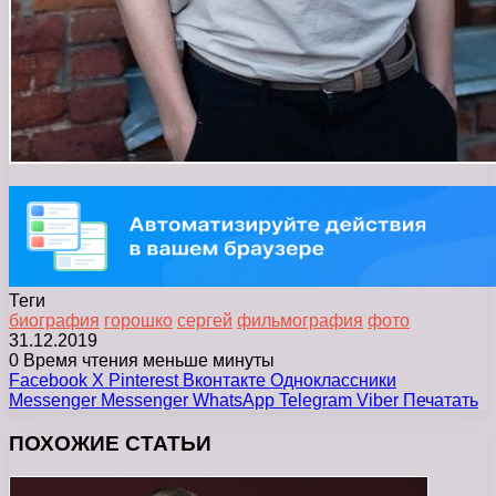
Теги
биография
горошко
сергей
фильмография
фото
31.12.2019
0
Время чтения меньше минуты
Facebook
X
Pinterest
Вконтакте
Одноклассники
Messenger
Messenger
WhatsApp
Telegram
Viber
Печатать
ПОХОЖИЕ СТАТЬИ