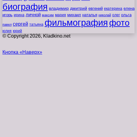
биография
владимир
дмитрий
евгений
екатерина
елена
личной
игорь
наталья
ольга
ирина
мария
михаил
олег
максим
николай
фильмография
фото
сергей
татьяна
павел
юлия
юрий
© Copyright 2026, Kladkino.net
Кнопка «Наверх»