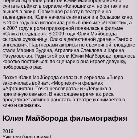
Первой экранной работой Юлии Майбороды можно
считать съёмки в сериале «Киношники», но он так и не
вышел в эфир. Совмещая работу в театре и на
телевидении, Юлия начала сниматься и в большом кино.
В 2006 году она исполнила роль в фильме «Челюсти», а
в 2007 году в роли придворной появилась в фильме
«Слуга государев». В 2009 году Юлия Майборода
сыграла художницу Юлию в детективной драме «Танго с
ангелами». Партнерами актрисы по съемочной площадке
стали Марина Зудина, Агриппина Стеклова и Карина
Разумовская. Ради этой роли Юлии Майбороде пришлось
коротко постричься: по сценарию она играет девушку,
поборовшую рак.
Позже Юлия Майборода снялась в сериалах «Вчера
закончилась война», «Морпехи» и фильмах
«Афганистан. Точка невозврата» и «Девушка в
приличную семью». В настоящее время актриса
продолжает активно работать в театре и снимается в
кино и сериалах.
Юлия Майборода фильмография
2019
Учителя
(мелодрама)