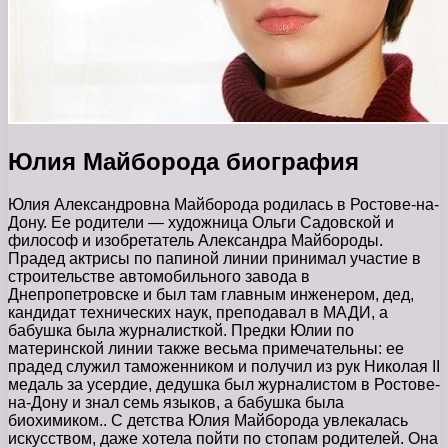
Юлия Майборода биография
Юлия Александровна Майборода родилась в Ростове-на-
Дону. Ее родители — художница Ольги Садовской и
философ и изобретатель Александра Майбороды.
Прадед актрисы по папиной линии принимал участие в
строительстве автомобильного завода в
Днепропетровске и был там главным инженером, дед,
кандидат технических наук, преподавал в МАДИ, а
бабушка была журналисткой. Предки Юлии по
материнской линии также весьма примечательны: ее
прадед служил таможенником и получил из рук Николая II
медаль за усердие, дедушка был журналистом в Ростове-
на-Дону и знал семь языков, а бабушка была
биохимиком.. С детства Юлия Майборода увлекалась
искусством, даже хотела пойти по стопам родителей. Она