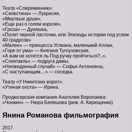
Театр «Современник»:
«Селестина» — Лукресия,
«Мертвые души»,
«Еще раз о голом короле»,
«Гроза» — Дуняшка,
«Полет черной ласточки, или Эпизоды истории под углом
40 градусов»
«Мален» — принцесса Углиана, маленький Аллан,
«Горе от ума» — Княгиня Тугоуховская,
«А вам не хотится ль Под ручку пройтиться?..»,
«Спектакль» — подруга дамы,
«Неожиданный случай» — Софья Антоновна,
«С наступающим…» — соседка.
Театр «У Никитских ворот»:
«Утиная охота» — Ирина.
Продюсерская компания Анатолия Воропаева:
«Чонкин» — Нюра Беляшова (реж. А. Кирющенко)
Янина Романова фильмография
2017