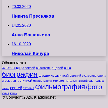
20.03.2020
Никита Пресняков
14.05.2020
Анна Башенкова
16.10.2020
Николай Качура
Облако меток
александр
алексей
андрей
анна
анастасия
биография
владимир
дмитрий
евгений
екатерина
елена
личной
игорь
наталья
ольга
ирина
мария
михаил
олег
максим
николай
фильмография
фото
сергей
татьяна
павел
юлия
юрий
© Copyright 2026, Kladkino.net