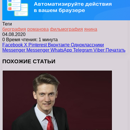
Теги
биография
романова
фильмография
янина
04.08.2020
0
Время чтения: 1 минута
Facebook
X
Pinterest
Вконтакте
Одноклассники
Messenger
Messenger
WhatsApp
Telegram
Viber
Печатать
ПОХОЖИЕ СТАТЬИ