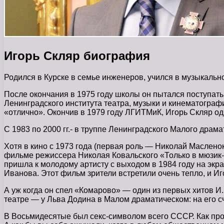
Игорь Скляр биография
Родился в Курске в семье инженеров, учился в музыкальн
После окончания в 1975 году школы он пытался поступать в
Ленинградского института театра, музыки и кинематограф
«отлично». Окончив в 1979 году ЛГИТМиК, Игорь Скляр од
С 1983 по 2000 гг.- в труппе Ленинградского Малого драма
Хотя в кино с 1973 года (первая роль — Николай Маслен
фильме режиссера Николая Ковальского «Только в мюзик-
пришла к молодому артисту с выходом в 1984 году на эк
Иванова. Этот фильм зрители встретили очень тепло, и Иг
А уж когда он спел «Комарово» — один из первых хитов И
театре — у Льва Додина в Малом драматическом: на его с
В Восьмидесятые был секс-символом всего СССР. Как прош