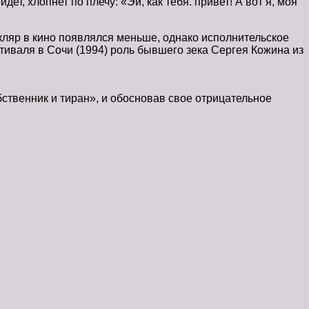
, хлопнет по плечу: «Эй, как тебя. привет! А вот я, моя
Скляр в кино появлялся меньше, однако исполнительское
тиваля в Сочи (1994) роль бывшего зека Сергея Кожина из
бственник и тиран», и обосновав свое отрицательное