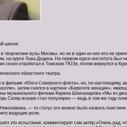
ой школе.
 творческие вузы Москвы, но ни в один из них его не приня
ии, на курсе Льва Додина. На первом курсе института был
ин сезон отработал в Томском ТЮЗе, потом вернулся в Курс
тического областного театра.
ок в фильме «Юнга Северного флота», но, по-настоящему, 
холле», затем снялся в картине «Берегите женщин», имев
раны музыкального фильма Карена Шахназарова «Мы из джаз
орь Скляр вскоре стал популярен — ведь в том же году поя
.Николавева, — то статус его можно было назвать поистине
чету ведущие роли.
ёл это испытание, комментирует сам актёр:»Очень рад, чт