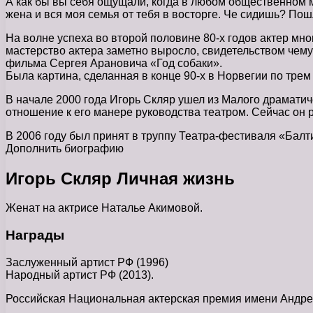
А как бы вы себя ощущали, когда в любом общественном мес
жена и вся моя семья от тебя в восторге. Че сидишь? По
На волне успеха во второй половине 80-х годов актер мн
мастерство актера заметно выросло, свидетельством чему
фильма Сергея Арановича «Год собаки».
Была картина, сделанная в конце 90-х в Норвегии по трем
В начале 2000 года Игорь Скляр ушел из Малого драматиче
отношение к его манере руководства театром. Сейчас он
В 2006 году был принят в труппу Театра-фестиваля «Балт
Дополнить биографию
Игорь Скляр Личная жизнь
Женат на актрисе Наталье Акимовой.
Награды
Заслуженный артист РФ (1996)
Народный артист РФ (2013).
Российская Национальная актерская премия имени Андре