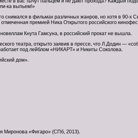
те в вас тычут пальцем и не дают прохода? Каждый подойдет
шли-ка выпьем!»
ого снимался в фильмах различных жанров, но хотя в 90-х 
 отмеченная премией Ника Открытого российского кинофес
 новеллам Кнута Гамсуна, в российский прокат не вышла.
ского театра, открыто заявив в прессе, что Л.Додин — «со
 работает под лейблом «НИКАРТ» и Никиты Соколова.
ийский дом».
я Миронова «Фигаро» (СПб, 2013).