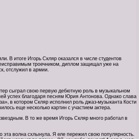
ли. В итоге Игорь Скляр оказался в числе студентов
 неисправимым троечником, диплом защищал уже на
к, отслужил в армии.
актер сыграл свою первую дебютную роль в музыкальном
шей успех благодаря песням Юрия Антонова. Однако слава
а», в котором Скляр исполнил роль джаз-музыканта Кости
вилось еще несколько картин с участием актера.
 звездным. В то же время Игорь Скляр много работал в
о эта волна схлынула. Я еле пережил свою популярность.