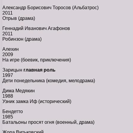
Александр Борисович Торосов (Альбатрос)
2011
Отрыв (драма)
Геннадий Иванович Агафонов
2011
Робинзон (драма)
Алехин
2009
На игре (боевик, приключения)
Зарицын
главная роль
1997
Дети понедельника (комедия, мелодрама)
Дима Медякин
1988
Узник замка Иф (исторический)
Бендетто
1985
Батальоны просят огня (военный, драма)
Жора Витьковский