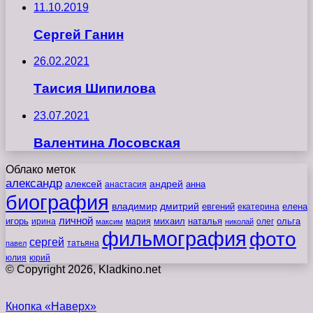
11.10.2019
Сергей Ганин
26.02.2021
Таисия Шипилова
23.07.2021
Валентина Лосовская
Облако меток
александр
алексей
андрей
анна
анастасия
биография
владимир
дмитрий
евгений
екатерина
елена
личной
игорь
наталья
ольга
ирина
мария
михаил
олег
максим
николай
фильмография
фото
сергей
татьяна
павел
юлия
юрий
© Copyright 2026, Kladkino.net
Кнопка «Наверх»