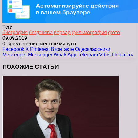
Теги
биография
богданова
варвар
фильмография
фото
09.09.2019
0
Время чтения меньше минуты
Facebook
X
Pinterest
Вконтакте
Одноклассники
Messenger
Messenger
WhatsApp
Telegram
Viber
Печатать
ПОХОЖИЕ СТАТЬИ