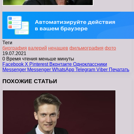
Теги
биография
валерий
ненашев
фильмография
фото
19.07.2021
0
Время чтения меньше минуты
Facebook
X
Pinterest
Вконтакте
Одноклассники
Messenger
Messenger
WhatsApp
Telegram
Viber
Печатать
ПОХОЖИЕ СТАТЬИ