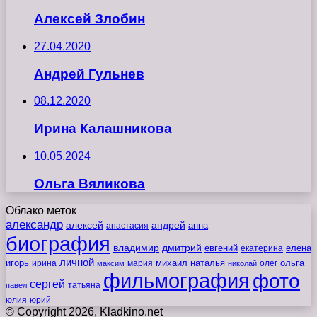
Алексей Злобин
27.04.2020
Андрей Гульнев
08.12.2020
Ирина Калашникова
10.05.2024
Ольга Вяликова
Облако меток
александр
алексей
андрей
анна
анастасия
биография
владимир
дмитрий
евгений
екатерина
елена
личной
игорь
наталья
ольга
ирина
мария
михаил
олег
максим
николай
фильмография
фото
сергей
татьяна
павел
юлия
юрий
© Copyright 2026, Kladkino.net