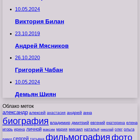
10.05.2024
Виктория Билан
23.10.2019
Андрей Мясников
26.10.2020
Григорий Чабан
10.05.2024
Демьян Шиян
Облако меток
александр
алексей
андрей
анна
анастасия
биография
владимир
дмитрий
евгений
екатерина
елена
личной
игорь
наталья
ольга
ирина
мария
михаил
олег
максим
николай
фильмография
фото
сергей
татьяна
павел