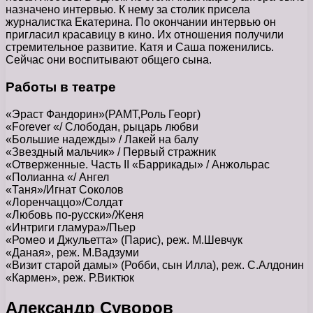
назначено интервью. К нему за столик присела
журналистка Екатерина. По окончании интервью он
пригласил красавицу в кино. Их отношения получили
стремительное развитие. Катя и Саша поженились.
Сейчас они воспитывают общего сына.
Работы в театре
«Эраст Фандорин»(РАМТ,Роль Георг)
«Forever «/ Слободан, рыцарь любви
«Большие надежды» / Лакей на балу
«Звездный мальчик» / Первый стражник
«Отверженные. Часть II «Баррикады» / Анжольрас
«Полианна «/ Ангел
«Таня»/Игнат Соколов
«Лоренчаццо»/Солдат
«Любовь по-русски»/Женя
«Интриги гламура»/Пьер
«Ромео и Джульетта» (Парис), реж. М.Шевчук
«Даная», реж. М.Вадзуми
«Визит старой дамы» (Робби, сын Илла), реж. С.Алдонин
«Кармен», реж. Р.Виктюк
Александр Суворов