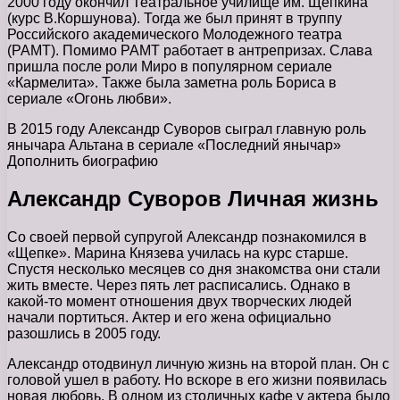
2000 году окончил Театральное училище им. Щепкина
(курс В.Коршунова). Тогда же был принят в труппу
Российского академического Молодежного театра
(РАМТ). Помимо РАМТ работает в антрепризах. Слава
пришла после роли Миро в популярном сериале
«Кармелита». Также была заметна роль Бориса в
сериале «Огонь любви».
В 2015 году Александр Суворов сыграл главную роль
янычара Альтана в сериале «Последний янычар»
Дополнить биографию
Александр Суворов Личная жизнь
Со своей первой супругой Александр познакомился в
«Щепке». Марина Князева училась на курс старше.
Спустя несколько месяцев со дня знакомства они стали
жить вместе. Через пять лет расписались. Однако в
какой-то момент отношения двух творческих людей
начали портиться. Актер и его жена официально
разошлись в 2005 году.
Александр отодвинул личную жизнь на второй план. Он с
головой ушел в работу. Но вскоре в его жизни появилась
новая любовь. В одном из столичных кафе у актера было