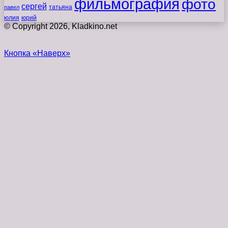
фильмография
фото
сергей
татьяна
павел
юлия
юрий
© Copyright 2026, Kladkino.net
Кнопка «Наверх»