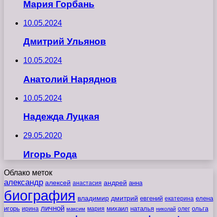
Мария Горбань
10.05.2024
Дмитрий Ульянов
10.05.2024
Анатолий Наряднов
10.05.2024
Надежда Луцкая
29.05.2020
Игорь Рода
Облако меток
александр
алексей
андрей
анна
анастасия
биография
владимир
дмитрий
евгений
екатерина
елена
личной
игорь
наталья
ольга
ирина
мария
михаил
олег
максим
николай