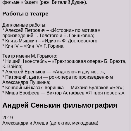
фильме «Кадет» (реж. Виталий Дудин).
Работы в театре
Дипломные работы:
* Алексей Петрович – «Истории» по мотивам
произведений Т. Толстого и Е. Гришковца;
* Князь Мышкин – «Идиот» Ф. Достоевского;
* Кин IV – «Кин IV» Г. Горина.
Театр имени М. Горького:
* Нищий, I констебль – «Трехгрошовая опера» Б. Брехта,
К. Вайля;
* Алексей Ереньков — «Анджело» и другие…»;
* Патриций, цыган — рок-опера по произведениям
Александра Пушкина;
* Конвойный казак, воришка — Михаил Булгаков «Бег»;
* Миша Ерофеев — Виктор Астафьев «Я твоя невеста».
Андрей Сенькин фильмография
2019
Александра и Алёша (детектив, мелодрама)