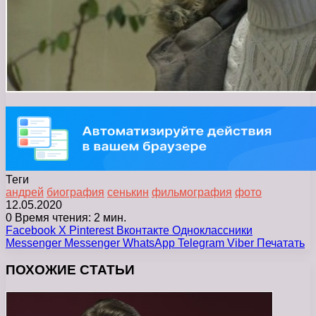
Теги
андрей
биография
сенькин
фильмография
фото
12.05.2020
0
Время чтения: 2 мин.
Facebook
X
Pinterest
Вконтакте
Одноклассники
Messenger
Messenger
WhatsApp
Telegram
Viber
Печатать
ПОХОЖИЕ СТАТЬИ