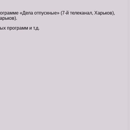
грамме «Дела отпускные» (7-й телеканал, Харьков),
арьков).
х программ и т.д.