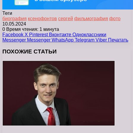
Теги
биография
ксенофонтов
сергей
фильмография
фото
10.05.2024
0
Время чтения: 1 минута
Facebook
X
Pinterest
Вконтакте
Одноклассники
Messenger
Messenger
WhatsApp
Telegram
Viber
Печатать
ПОХОЖИЕ СТАТЬИ