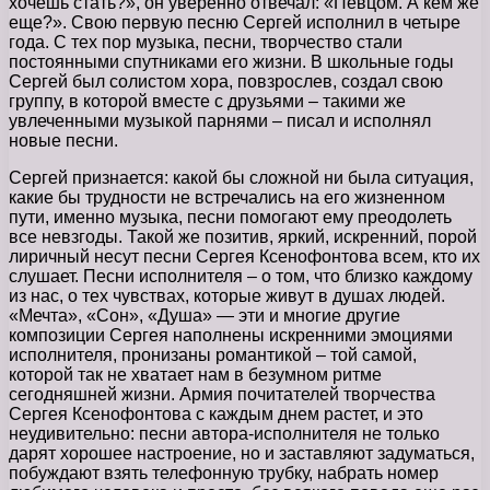
хочешь стать?», он уверенно отвечал: «Певцом. А кем же
еще?». Свою первую песню Сергей исполнил в четыре
года. С тех пор музыка, песни, творчество стали
постоянными спутниками его жизни. В школьные годы
Сергей был солистом хора, повзрослев, создал свою
группу, в которой вместе с друзьями – такими же
увлеченными музыкой парнями – писал и исполнял
новые песни.
Сергей признается: какой бы сложной ни была ситуация,
какие бы трудности не встречались на его жизненном
пути, именно музыка, песни помогают ему преодолеть
все невзгоды. Такой же позитив, яркий, искренний, порой
лиричный несут песни Сергея Ксенофонтова всем, кто их
слушает. Песни исполнителя – о том, что близко каждому
из нас, о тех чувствах, которые живут в душах людей.
«Мечта», «Сон», «Душа» — эти и многие другие
композиции Сергея наполнены искренними эмоциями
исполнителя, пронизаны романтикой – той самой,
которой так не хватает нам в безумном ритме
сегодняшней жизни. Армия почитателей творчества
Сергея Ксенофонтова с каждым днем растет, и это
неудивительно: песни автора-исполнителя не только
дарят хорошее настроение, но и заставляют задуматься,
побуждают взять телефонную трубку, набрать номер