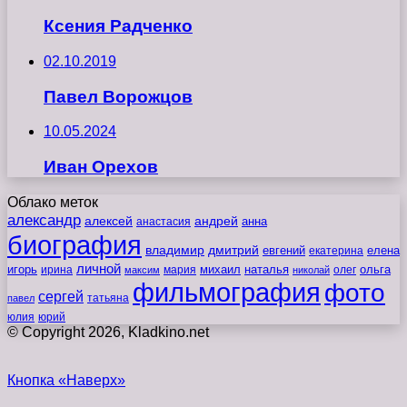
Ксения Радченко
02.10.2019
Павел Ворожцов
10.05.2024
Иван Орехов
Облако меток
александр
алексей
андрей
анна
анастасия
биография
владимир
дмитрий
евгений
екатерина
елена
личной
игорь
наталья
ольга
ирина
мария
михаил
олег
максим
николай
фильмография
фото
сергей
татьяна
павел
юлия
юрий
© Copyright 2026, Kladkino.net
Кнопка «Наверх»