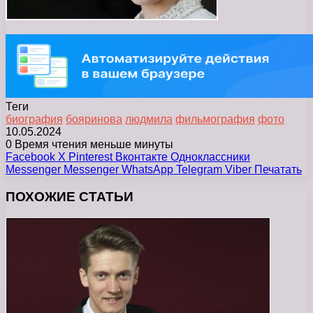
Теги
биография
бояринова
людмила
фильмография
фото
10.05.2024
0
Время чтения меньше минуты
Facebook
X
Pinterest
Вконтакте
Одноклассники
Messenger
Messenger
WhatsApp
Telegram
Viber
Печатать
ПОХОЖИЕ СТАТЬИ