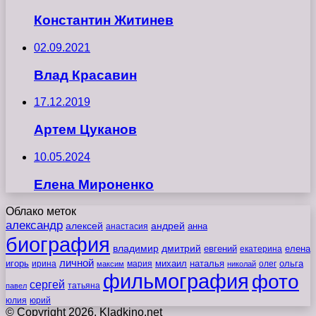
Константин Житинев
02.09.2021
Влад Красавин
17.12.2019
Артем Цуканов
10.05.2024
Елена Мироненко
Облако меток
александр
алексей
андрей
анна
анастасия
биография
владимир
дмитрий
евгений
екатерина
елена
личной
игорь
наталья
ольга
ирина
мария
михаил
олег
максим
николай
фильмография
фото
сергей
татьяна
павел
юлия
юрий
© Copyright 2026, Kladkino.net