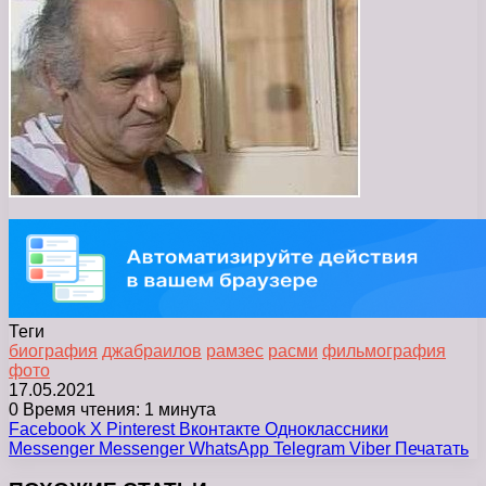
Теги
биография
джабраилов
рамзес
расми
фильмография
фото
17.05.2021
0
Время чтения: 1 минута
Facebook
X
Pinterest
Вконтакте
Одноклассники
Messenger
Messenger
WhatsApp
Telegram
Viber
Печатать