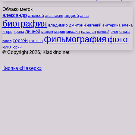
Облако меток
александр
алексей
андрей
анна
анастасия
биография
владимир
дмитрий
евгений
екатерина
елена
личной
игорь
наталья
ольга
ирина
мария
михаил
олег
максим
николай
фильмография
фото
сергей
татьяна
павел
юлия
юрий
© Copyright 2026, Kladkino.net
Кнопка «Наверх»