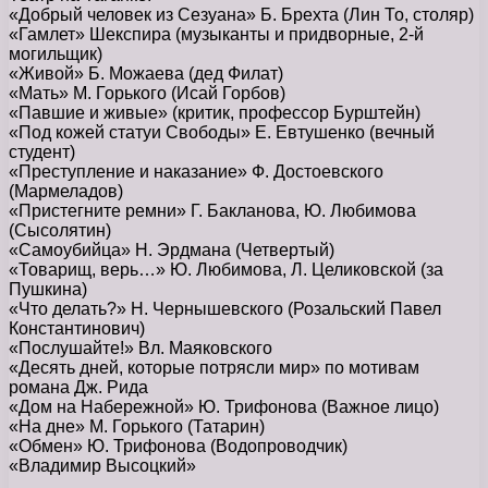
«Добрый человек из Сезуана» Б. Брехта (Лин То, столяр)
«Гамлет» Шекспира (музыканты и придворные, 2-й
могильщик)
«Живой» Б. Можаева (дед Филат)
«Мать» М. Горького (Исай Горбов)
«Павшие и живые» (критик, профессор Бурштейн)
«Под кожей статуи Свободы» Е. Евтушенко (вечный
студент)
«Преступление и наказание» Ф. Достоевского
(Мармеладов)
«Пристегните ремни» Г. Бакланова, Ю. Любимова
(Сысолятин)
«Самоубийца» Н. Эрдмана (Четвертый)
«Товарищ, верь…» Ю. Любимова, Л. Целиковской (за
Пушкина)
«Что делать?» Н. Чернышевского (Розальский Павел
Константинович)
«Послушайте!» Вл. Маяковского
«Десять дней, которые потрясли мир» по мотивам
романа Дж. Рида
«Дом на Набережной» Ю. Трифонова (Важное лицо)
«На дне» М. Горького (Татарин)
«Обмен» Ю. Трифонова (Водопроводчик)
«Владимир Высоцкий»