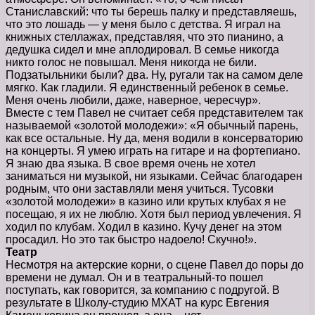
Станиславский: что ты берешь палку и представляешь,
что это лошадь — у меня было с детства. Я играл на
книжных стеллажах, представляя, что это пианино, а
дедушка сидел и мне аплодировал. В семье никогда
никто голос не повышал. Меня никогда не били.
Подзатыльники были? два. Ну, ругали так на самом деле
мягко. Как гладили. Я единственный ребенок в семье.
Меня очень любили, даже, наверное, чересчур».
Вместе с тем Павел не считает себя представителем так
называемой «золотой молодежи»: «Я обычный парень,
как все остальные. Ну да, меня водили в консерваторию
на концерты. Я умею играть на гитаре и на фортепиано.
Я знаю два языка. В свое время очень не хотел
заниматься ни музыкой, ни языками. Сейчас благодарен
родным, что они заставляли меня учиться. Тусовки
«золотой молодежи» в казино или крутых клубах я не
посещаю, я их не люблю. Хотя был период увлечения. Я
ходил по клубам. Ходил в казино. Кучу денег на этом
просадил. Но это так быстро надоело! Скучно!».
Театр
Несмотря на актерские корни, о сцене Павел до поры до
времени не думал. Он и в театральный-то пошел
поступать, как говорится, за компанию с подругой. В
результате в Школу-студию МХАТ на курс Евгения