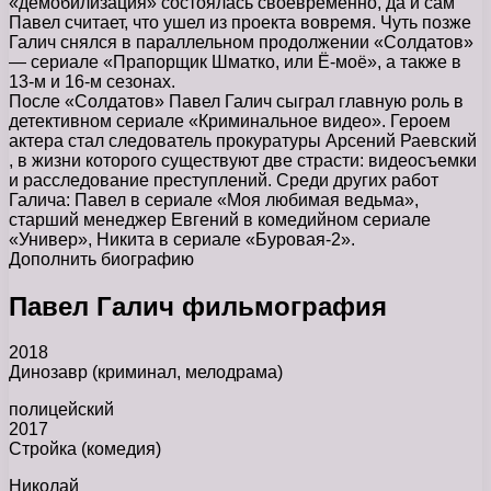
«демобилизация» состоялась своевременно, да и сам
Павел считает, что ушел из проекта вовремя. Чуть позже
Галич снялся в параллельном продолжении «Солдатов»
— сериале «Прапорщик Шматко, или Ё-моё», а также в
13-м и 16-м сезонах.
После «Солдатов» Павел Галич сыграл главную роль в
детективном сериале «Криминальное видео». Героем
актера стал следователь прокуратуры Арсений Раевский
, в жизни которого существуют две страсти: видеосъемки
и расследование преступлений. Среди других работ
Галича: Павел в сериале «Моя любимая ведьма»,
старший менеджер Евгений в комедийном сериале
«Универ», Никита в сериале «Буровая-2».
Дополнить биографию
Павел Галич фильмография
2018
Динозавр (криминал, мелодрама)
полицейский
2017
Стройка (комедия)
Николай