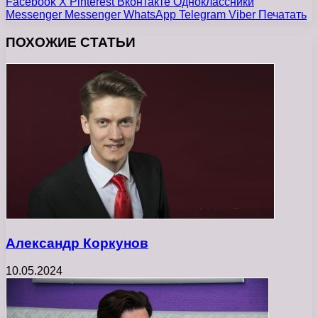
Facebook
X
Pinterest
Вконтакте
Одноклассники
Messenger
Messenger
WhatsApp
Telegram
Viber
Печатать
ПОХОЖИЕ СТАТЬИ
Александр Коркунов
10.05.2024