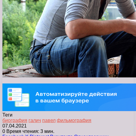
Теги
биография
галич
павел
фильмография
07.04.2021
0
Время чтения: 3 мин.