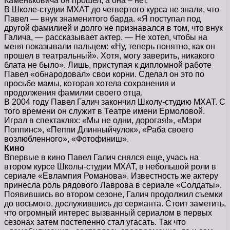
Каменьковича он прошел, а она – нет.
В Школе-студии МХАТ до четвертого курса не знали, что
Павел — внук знаменитого барда. «Я поступал под
другой фамилией и долго не признавался в том, что внук
Галича, — рассказывает актер. — Не хотел, чтобы на
меня показывали пальцем: «Ну, теперь понятно, как он
прошел в театральный». Хотя, могу заверить, никакого
блата не было». Лишь, приступая к дипломной работе
Павел «обнародовал» свои корни. Сделал он это по
просьбе мамы, которая хотела сохранения и
продолжения фамилии своего отца.
В 2004 году Павел Галич закончил Школу-студию МХАТ. С
того времени он служит в Театре имени Ермоловой.
Играл в спектаклях: «Мы не одни, дорогая!», «Мэри
Поппинс», «Пеппи Длинныйчулок», «Раба своего
возлюбленного», «Фотофиниш».
Кино
Впервые в кино Павел Галич снялся еще, учась на
втором курсе Школы-студии МХАТ, в небольшой роли в
сериале «Евлампия Романова». Известность же актеру
принесла роль рядового Лаврова в сериале «Солдаты».
Появившись во втором сезоне, Галич продолжил съемки
до восьмого, дослужившись до сержанта. Стоит заметить,
что огромный интерес вызванный сериалом в первых
сезонах затем постепенно стал угасать. Так что