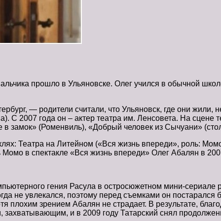
 мальчика прошло в Ульяновске. Олег учился в обычной шко
рбург, — родители считали, что Ульяновск, где они жили, 
а). С 2007 года он – актер театра им. Ленсовета. На сцене
 в замок» (Роменвиль), «Добрый человек из Сычуани» (стол
ях: Театра на Литейном («Вся жизнь впереди», роль: Момо)
ль Момо в спектакле «Вся жизнь впереди» Олег Абалян в 20
мпьютерного гения Расула в остросюжетном мини-сериале р
огда не увлекался, поэтому перед съемками он постарался 
тя плохим зрением Абалян не страдает. В результате, благо
 захватывающим, и в 2009 году Татарский снял продолжени