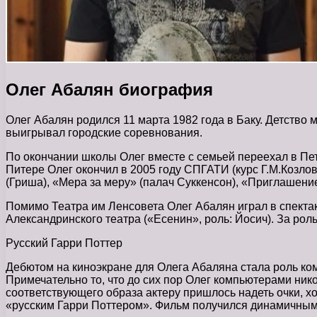
Олег Абалян биография
Олег Абалян родился 11 марта 1982 года в Баку. Детство
выигрывал городские соревнования.
По окончании школы Олег вместе с семьей переехал в Пете
Питере Олег окончил в 2005 году СПГАТИ (курс Г.М.Козлов
(Гриша), «Мера за меру» (палач Суккенсон), «Приглашение
Помимо Театра им Ленсовета Олег Абалян играл в спектакл
Александринского театра («Есенин», роль: Йосич). За ро
Русский Гарри Поттер
Дебютом на киноэкране для Олега Абаляна стала роль ко
Примечательно то, что до сих пор Олег компьютерами ник
соответствующего образа актеру пришлось надеть очки, хо
«русским Гарри Поттером». Фильм получился динамичным,