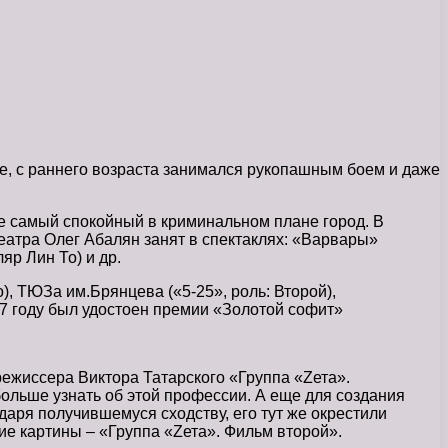
ле, с раннего возраста занимался рукопашным боем и даже
не самый спокойный в криминальном плане город. В
 театра Олег Абалян занят в спектаклях: «Варвары»
яр Лин То) и др.
, ТЮЗа им.Брянцева («5-25», роль: Второй),
07 году был удостоен премии «Золотой софит»
ежиссера Виктора Татарского «Группа «Zета».
больше узнать об этой профессии. А еще для создания
даря получившемуся сходству, его тут же окрестили
е картины – «Группа «Zета». Фильм второй».