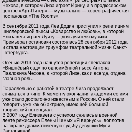
Драмматическом — спектакль «Три сестры» по пьесе
Чехова, в котором Лиза играет Ирину, и в продюсерском
центре «Арт-Питер» — музыкально — хореографическая
постановка «The Rooms».
В сентябре 2011 года Лев Додин приступил к репетициям
шиллеровской пьесы «Коварство и любовь», в которой
Елизавета играет Луизу — дочь учителя музыки.
Премьера постановки состоялась 28 сентября 2012 года
и стала настоящим триумфом театральной жизни Санкт-
Петербурга.
Осенью 2013 года начнутся репетиции спектакля
«Вишнёвый сад» по одноимённой пьесе Антона
Павловича Чехова, в которой Лизе, как и всегда, отдана
главная роль.
Параллельно с работой в театре Лиза продолжает
сниматься в кино. К моменту окончания академии ее имя
уже стало достаточно известным в России. О ней стали
говорить уже как об актрисе, имеющей большой
творческий потенциал.
В 2007 году Елизавета с успехом снялась в военной
ленте режиссера Елены Немых «Я вернусь», воплотив
на экране драмматическую судьбу девушки Муси
Растопчиной.