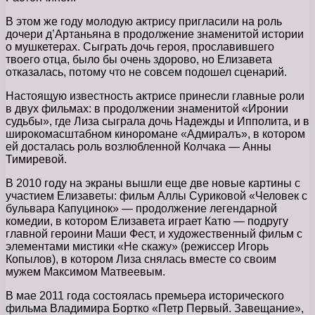
В этом же году молодую актрису пригласили на роль
дочери д’Артаньяна в продолжение знаменитой истории
о мушкетерах. Сыграть дочь героя, прославившего
твоего отца, было бы очень здорово, но Елизавета
отказалась, потому что не совсем подошел сценарий.
Настоящую известность актрисе принесли главные роли
в двух фильмах: в продолжении знаменитой «Иронии
судьбы», где Лиза сыграла дочь Надежды и Ипполита, и в
широкомасштабном киноромане «Адмиралъ», в котором
ей досталась роль возлюбленной Колчака — Анны
Тимиревой.
В 2010 году на экраны вышли еще две новые картины с
участием Елизаветы: фильм Аллы Суриковой «Человек с
бульвара Капуцинок» — продолжение легендарной
комедии, в котором Елизавета играет Катю — подругу
главной героини Маши Фест, и художественный фильм с
элементами мистики «Не скажу» (режиссер Игорь
Копылов), в котором Лиза снялась вместе со своим
мужем Максимом Матвеевым.
В мае 2011 года состоялась премьера исторического
фильма Владимира Бортко «Петр Первый. Завещание»,