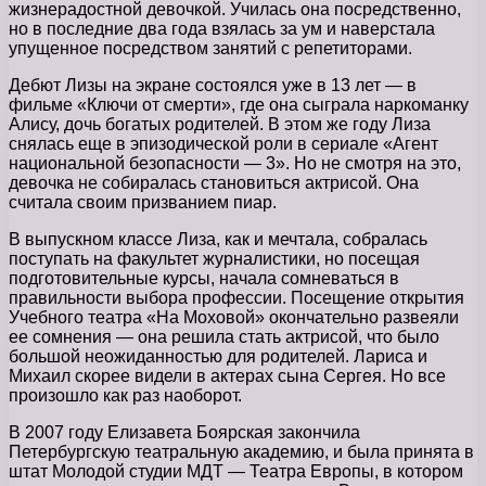
жизнерадостной девочкой. Училась она посредственно,
но в последние два года взялась за ум и наверстала
упущенное посредством занятий с репетиторами.
Дебют Лизы на экране состоялся уже в 13 лет — в
фильме «Ключи от смерти», где она сыграла наркоманку
Алису, дочь богатых родителей. В этом же году Лиза
снялась еще в эпизодической роли в сериале «Агент
национальной безопасности — 3». Но не смотря на это,
девочка не собиралась становиться актрисой. Она
считала своим призванием пиар.
В выпускном классе Лиза, как и мечтала, собралась
поступать на факультет журналистики, но посещая
подготовительные курсы, начала сомневаться в
правильности выбора профессии. Посещение открытия
Учебного театра «На Моховой» окончательно развеяли
ее сомнения — она решила стать актрисой, что было
большой неожиданностью для родителей. Лариса и
Михаил скорее видели в актерах сына Сергея. Но все
произошло как раз наоборот.
В 2007 году Елизавета Боярская закончила
Петербургскую театральную академию, и была принята в
штат Молодой студии МДТ — Театра Европы, в котором