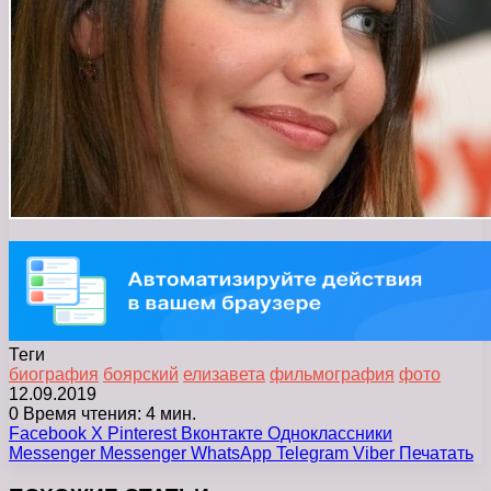
Теги
биография
боярский
елизавета
фильмография
фото
12.09.2019
0
Время чтения: 4 мин.
Facebook
X
Pinterest
Вконтакте
Одноклассники
Messenger
Messenger
WhatsApp
Telegram
Viber
Печатать