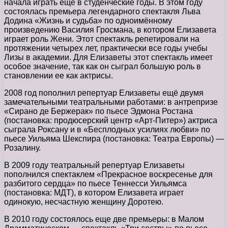
начала играть еще в студенческие годы. В этом году
состоялась премьера легендарного спектакля Льва
Додина «Жизнь и судьба» по одноимённому
произведению Василия Гросмана, в котором Елизавета
играет роль Жени. Этот спектакль репетировали на
протяжении четырех лет, практически все годы учебы
Лизы в академии. Для Елизаветы этот спектакль имеет
особое значение, так как он сыграл большую роль в
становлении ее как актрисы.
2008 год пополнил репертуар Елизаветы ещё двумя
замечательными театральными работами: в антрепризе
«Сирано де Бержерак» по пьесе Эдмона Ростана
(постановка: продюсерский центр «Арт-Питер») актриса
сыграла Роксану и в «Бесплодных усилиях любви» по
пьесе Уильяма Шекспира (постановка: Театра Европы) —
Розалину.
В 2009 году театральный репертуар Елизаветы
пополнился спектаклем «Прекрасное воскресенье для
разбитого сердца» по пьесе Теннесси Уильямса
(постановка: МДТ), в котором Елизавета играет
одинокую, несчастную женщину Доротею.
В 2010 году состоялось еще две премьеры: в Малом