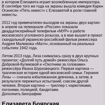
в котором Елизавета играет возлюбленную императора.
В сентябре того же года на экраны вышла комедия Карен
Оганесян «Пять невест» с Елизаветой в роли главной
невесты.
2012 год примечателен выходом на экраны двух картин:
в апреле на телеканале «Россия» показали
двадцатисерийный телефильм «МУР» о работе
московского уголовного розыска, а в мае вышел в прокат
скандальный украинско-российский фильм режиссера
Андрея Малюкова «Матч», основанный на реальных
событиях 1942 года.
Летом 2013 года, Лиза снималась сразу в двух крупных
проектах: «Долгий путь домой» режиссёра Ольга
Добровой-Куликовой и «Охотники за головами»
режиссёра Ивана Шурховецкого. Первая картина —
трагическая история одной московской семьи. Героиня
Лизы — сначала избалованная девчонка, а затем, в
результате пережитых испытаний, совсем другой
человек. Вторая картина — триллер с наркотиками,
погонями, полицией, бандитами.
Дополнить биографию
Елизавета Боярская