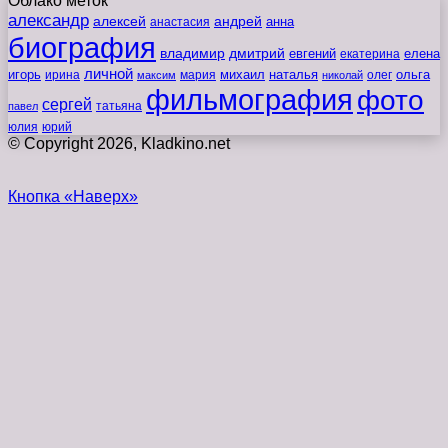
Облако меток
александр
алексей
андрей
анна
анастасия
биография
владимир
дмитрий
евгений
екатерина
елена
личной
игорь
наталья
ольга
ирина
мария
михаил
олег
максим
николай
фильмография
фото
сергей
татьяна
павел
юлия
юрий
© Copyright 2026, Kladkino.net
Кнопка «Наверх»