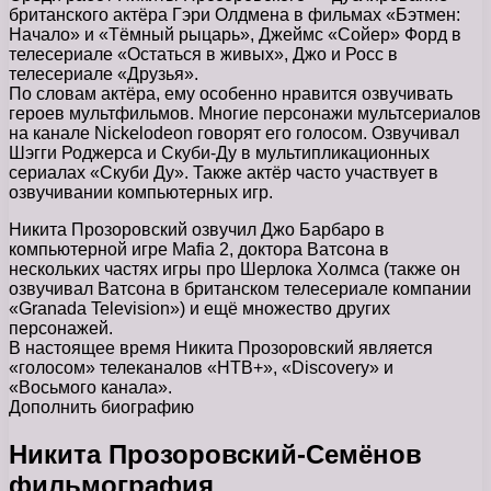
британского актёра Гэри Олдмена в фильмах «Бэтмен:
Начало» и «Тёмный рыцарь», Джеймс «Сойер» Форд в
телесериале «Остаться в живых», Джо и Росс в
телесериале «Друзья».
По словам актёра, ему особенно нравится озвучивать
героев мультфильмов. Многие персонажи мультсериалов
на канале Nickelodeon говорят его голосом. Озвучивал
Шэгги Роджерса и Скуби-Ду в мультипликационных
сериалах «Скуби Ду». Также актёр часто участвует в
озвучивании компьютерных игр.
Никита Прозоровский озвучил Джо Барбаро в
компьютерной игре Mafia 2, доктора Ватсона в
нескольких частях игры про Шерлока Холмса (также он
озвучивал Ватсона в британском телесериале компании
«Granada Television») и ещё множество других
персонажей.
В настоящее время Никита Прозоровский является
«голосом» телеканалов «НТВ+», «Discovery» и
«Восьмого канала».
Дополнить биографию
Никита Прозоровский-Семёнов
фильмография