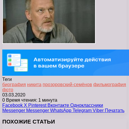
Теги
биография
никита
прозоровский-семёнов
фильмография
фото
03.03.2020
0
Время чтения: 1 минута
Facebook
X
Pinterest
Вконтакте
Одноклассники
Messenger
Messenger
WhatsApp
Telegram
Viber
Печатать
ПОХОЖИЕ СТАТЬИ