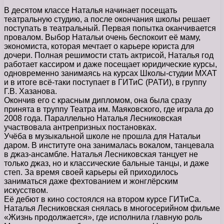
В десятом классе Наталья начинает посещать
театральную студию, а после окончания школы решает
поступать в театральный. Первая попытка оканчивается
провалом. Выбор Натальи очень беспокоит её маму,
экономиста, которая мечтает о карьере юриста для
дочери. Полная решимости стать актрисой, Наталья год
работает кассиром и даже посещает юридические курсы,
одновременно занимаясь на курсах Школы-студии МХАТ
и в итоге всё-таки поступает в ГИТиС (РАТИ), в группу
Г.В. Хазанова.
Окончив его с красным дипломом, она была сразу
принята в труппу Театра им. Маяковского, где играла до
2008 года. Параллельно Наталья Лесниковская
участвовала антрепризных постановках.
Учёба в музыкальной школе не прошла для Натальи
даром. В институте она занималась вокалом, танцевала
в джаз-ансамбле. Наталья Лесниковская танцует не
только джаз, но и классические бальные танцы, и даже
степ. За время своей карьеры ей приходилось
заниматься даже фехтованием и жонглёрским
искусством.
Её дебют в кино состоялся на втором курсе ГИТиСа.
Наталья Лесниковская снялась в многосерийном фильме
«Жизнь продолжается», где исполнила главную роль