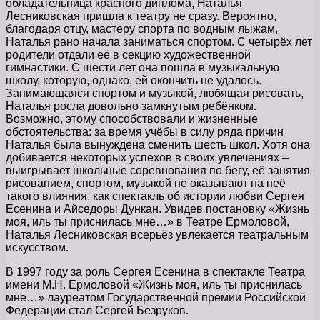
обладательница красного диплома, Наталья
Лесниковская пришла к театру не сразу. Вероятно,
благодаря отцу, мастеру спорта по водным лыжам,
Наталья рано начала заниматься спортом. С четырёх лет
родители отдали её в секцию художественной
гимнастики. С шести лет она пошла в музыкальную
школу, которую, однако, ей окончить не удалось.
Занимающаяся спортом и музыкой, любящая рисовать,
Наталья росла довольно замкнутым ребёнком.
Возможно, этому способствовали и жизненные
обстоятельства: за время учёбы в силу ряда причин
Наталья была вынуждена сменить шесть школ. Хотя она
добивается некоторых успехов в своих увлечениях –
выигрывает школьные соревнования по бегу, её занятия
рисованием, спортом, музыкой не оказывают на неё
такого влияния, как спектакль об истории любви Сергея
Есенина и Айседоры Дункан. Увидев постановку «Жизнь
моя, иль ты приснилась мне…» в Театре Ермоловой,
Наталья Лесниковская всерьёз увлекается театральным
искусством.
В 1997 году за роль Сергея Есенина в спектакле Театра
имени М.Н. Ермоловой «Жизнь моя, иль ты приснилась
мне…» лауреатом Государственной премии Российской
Федерации стал Сергей Безруков.