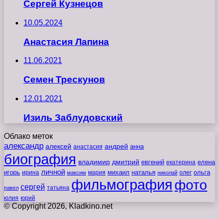
Сергей Кузнецов
10.05.2024
Анастасия Лапина
11.06.2021
Семен Трескунов
12.01.2021
Изиль Заблудовский
Облако меток
александр
алексей
андрей
анна
анастасия
биография
владимир
дмитрий
евгений
екатерина
елена
личной
игорь
наталья
ольга
ирина
мария
михаил
олег
максим
николай
фильмография
фото
сергей
татьяна
павел
юлия
юрий
© Copyright 2026, Kladkino.net