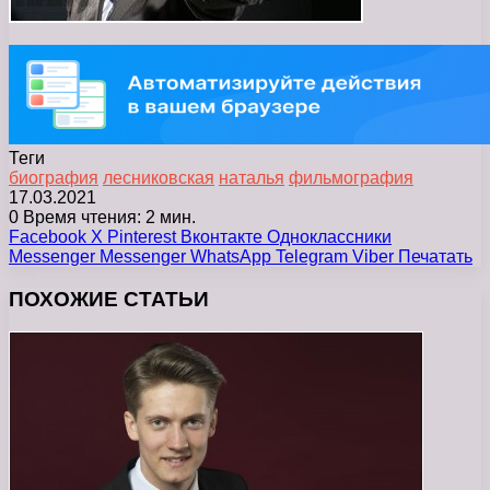
Теги
биография
лесниковская
наталья
фильмография
17.03.2021
0
Время чтения: 2 мин.
Facebook
X
Pinterest
Вконтакте
Одноклассники
Messenger
Messenger
WhatsApp
Telegram
Viber
Печатать
ПОХОЖИЕ СТАТЬИ