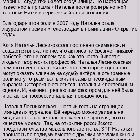
Марины, студентки балетного училища. Но настоящая
известность пришла к Наталье после роли рыночной
торговки Ритки в сериале «Сёстры по крови».
Благодаря этой роли в 2007 году Наталья стала
лауреатом премии «Телезвезда» в номинации «Открытие
года».
Хотя Наталья Лесниковская постоянно снимается, и
создаётся впечатление, что актриса не брезгует никакой
работой, это не совсем так. Как это часто бывает с
людьми творческих профессий, Наталья Лесниковская
немного суеверна и считает, что некоторые сценарии
могут оказать влияние на судьбу актёра, а отыгранные
роли могут отразиться в жизни самым неожиданным
образом. Осторожно относится Наталья и к постельным
сценам. И, наконец, решающим фактором для неё была
и остаётся профессиональная порядочность.
Наталья Лесниковская – частый гость на страницах
глянцевых журналов. Её нередко можно увидеть на
модных показах не только в качестве зрителя, но и в
качестве модели. Так, на открытии российского
представительства модельного агентства SPF Наталья
прошлась по подиуму вместе с другими звёздами кино и