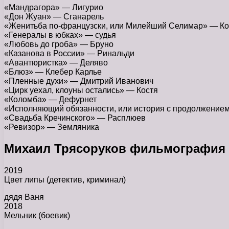
«Мандрагора» — Лигурио
«Дон Жуан» — Сганарель
«Женитьба по-французски, или Милейший Селимар» — К
«Генералы в юбках» — судья
«Любовь до гроба» — Бруно
«Казанова в России» — Ринальди
«Авантюристка» — Деляво
«Блюз» — Клебер Карлье
«Пленные духи» — Дмитрий Иванович
«Цирк уехал, клоуны остались» — Костя
«Коломба» — Дефурнет
«Исполняющий обязанности, или история с продолжение
«Свадьба Кречинского» — Расплюев
«Ревизор» — Земляника
Михаил Трясоруков фильмография
2019
Цвет липы (детектив, криминал)
дядя Ваня
2018
Мельник (боевик)