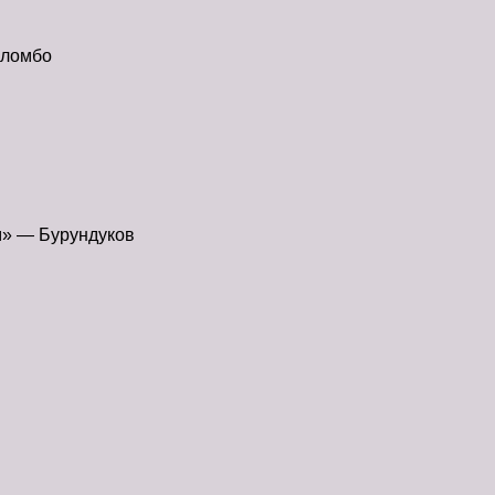
оломбо
м» — Бурундуков