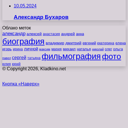
10.05.2024
Александр Бухаров
Облако меток
александр
алексей
андрей
анна
анастасия
биография
владимир
дмитрий
евгений
екатерина
елена
личной
игорь
наталья
ольга
ирина
мария
михаил
олег
максим
николай
фильмография
фото
сергей
татьяна
павел
юлия
юрий
© Copyright 2026, Kladkino.net
Кнопка «Наверх»