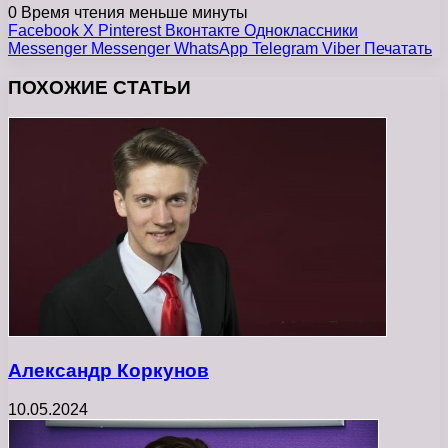
0
Время чтения меньше минуты
Facebook
X
Pinterest
Вконтакте
Одноклассники
Messenger
Messenger
WhatsApp
Telegram
Viber
Печатать
ПОХОЖИЕ СТАТЬИ
Александр Коркунов
10.05.2024