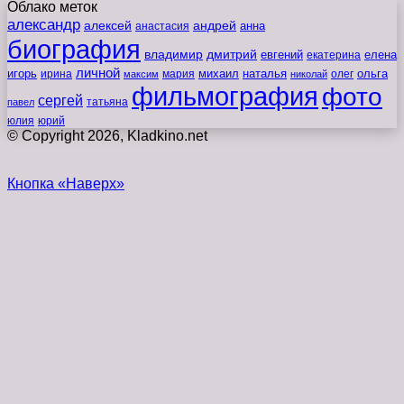
Облако меток
александр
алексей
андрей
анна
анастасия
биография
владимир
дмитрий
евгений
екатерина
елена
личной
игорь
наталья
ольга
ирина
мария
михаил
олег
максим
николай
фильмография
фото
сергей
татьяна
павел
юлия
юрий
© Copyright 2026, Kladkino.net
Кнопка «Наверх»