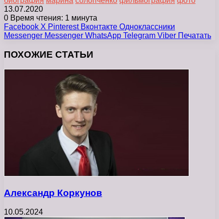
биография
марина
солопченко
фильмография
фото
13.07.2020
0
Время чтения: 1 минута
Facebook
X
Pinterest
Вконтакте
Одноклассники
Messenger
Messenger
WhatsApp
Telegram
Viber
Печатать
ПОХОЖИЕ СТАТЬИ
Александр Коркунов
10.05.2024