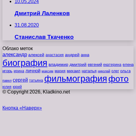
10.05.2024
Дмитрий Лаленков
31.08.2020
Станислав Ткаченко
Облако меток
александр
алексей
андрей
анна
анастасия
биография
владимир
дмитрий
евгений
екатерина
елена
личной
игорь
наталья
ольга
ирина
мария
михаил
олег
максим
николай
фильмография
фото
сергей
татьяна
павел
юлия
юрий
© Copyright 2026, Kladkino.net
Кнопка «Наверх»