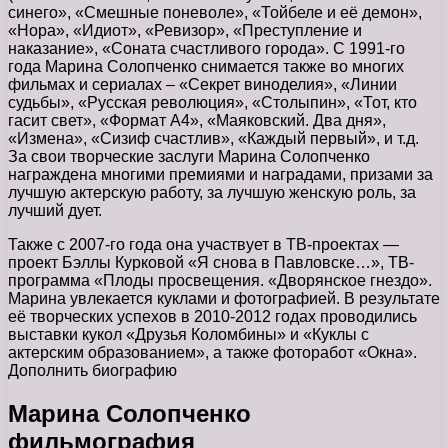
синего», «Смешные поневоле», «Тойбеле и её демон»,
«Нора», «Идиот», «Ревизор», «Преступление и
наказание», «Соната счастливого города». С 1991-го
года Марина Солопченко снимается также во многих
фильмах и сериалах – «Секрет виноделия», «Линии
судьбы», «Русская революция», «Столыпин», «Тот, кто
гасит свет», «Формат А4», «Маяковский. Два дня»,
«Измена», «Сизиф счастлив», «Каждый первый», и т.д.
За свои творческие заслуги Марина Солопченко
награждена многими премиями и наградами, призами за
лучшую актерскую работу, за лучшую женскую роль, за
лучший дует.
Также с 2007-го года она участвует в ТВ-проектах —
проект Бэллы Курковой «Я снова в Павловске…», ТВ-
программа «Плоды просвещения. «Дворянское гнездо».
Марина увлекается куклами и фотографией. В результате
её творческих успехов в 2010-2012 годах проводились
выставки кукол «Друзья Коломбины» и «Куклы с
актерским образованием», а также фоторабот «Окна».
Дополнить биографию
Марина Солопченко
фильмография