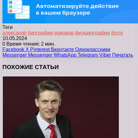
Теги
александр
биография
ермаков
фильмография
фото
10.05.2024
0
Время чтения: 2 мин.
Facebook
X
Pinterest
Вконтакте
Одноклассники
Messenger
Messenger
WhatsApp
Telegram
Viber
Печатать
ПОХОЖИЕ СТАТЬИ