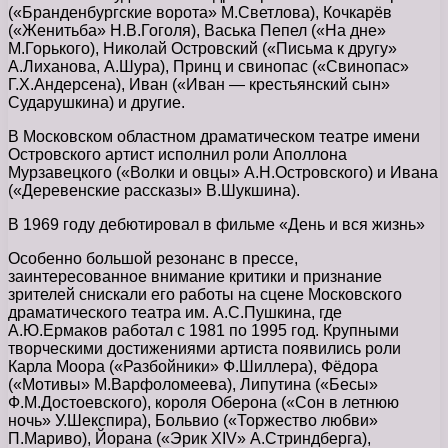
(«Бранденбургские ворота» М.Светлова), Кочкарёв
(«Женитьба» Н.В.Гоголя), Васька Пепел («На дне»
М.Горького), Николай Островский («Письма к другу»
А.Лиханова, А.Шура), Принц и свинопас («Свинопас»
Г.Х.Андерсена), Иван («Иван — крестьянский сын»
Сударушкина) и другие.
В Московском областном драматическом театре имени
Островского артист исполнил роли Аполлона
Мурзавецкого («Волки и овцы» А.Н.Островского) и Ивана
(«Деревенские рассказы» В.Шукшина).
В 1969 году дебютировал в фильме «День и вся жизнь»
Особенно большой резонанс в прессе,
заинтересованное внимание критики и признание
зрителей снискали его работы на сцене Московского
драматического театра им. А.С.Пушкина, где
А.Ю.Ермаков работал с 1981 по 1995 год. Крупными
творческими достижениями артиста появились роли
Карла Моора («Разбойники» Ф.Шиллера), Фёдора
(«Мотивы» М.Варфоломеева), Липутина («Бесы»
Ф.М.Достоевского), короля Оберона («Сон в летнюю
ночь» У.Шекспира), Больвио («Торжество любви»
П.Мариво), Йорана («Эрик XIV» А.Стриндберга),