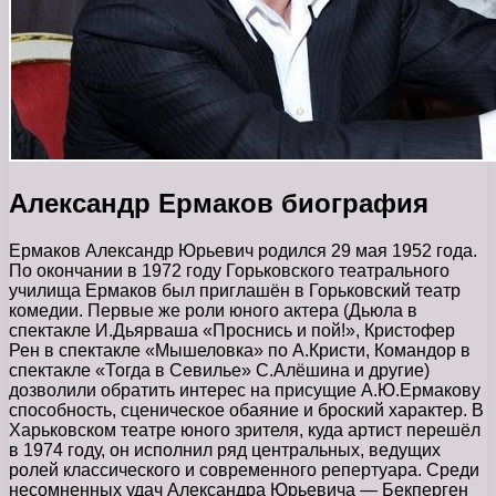
Александр Ермаков биография
Ермаков Александр Юрьевич родился 29 мая 1952 года.
По окончании в 1972 году Горьковского театрального
училища Ермаков был приглашён в Горьковский театр
комедии. Первые же роли юного актера (Дьюла в
спектакле И.Дьярваша «Проснись и пой!», Кристофер
Рен в спектакле «Мышеловка» по А.Кристи, Командор в
спектакле «Тогда в Севилье» С.Алёшина и другие)
дозволили обратить интерес на присущие А.Ю.Ермакову
способность, сценическое обаяние и броский характер. В
Харьковском театре юного зрителя, куда артист перешёл
в 1974 году, он исполнил ряд центральных, ведущих
ролей классического и современного репертуара. Среди
несомненных удач Александра Юрьевича — Бекперген