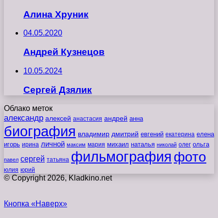
Алина Хруник
04.05.2020
Андрей Кузнецов
10.05.2024
Сергей Дзялик
Облако меток
александр
алексей
андрей
анна
анастасия
биография
владимир
дмитрий
евгений
екатерина
елена
личной
игорь
наталья
ольга
ирина
мария
михаил
олег
максим
николай
фильмография
фото
сергей
татьяна
павел
юлия
юрий
© Copyright 2026, Kladkino.net
Кнопка «Наверх»