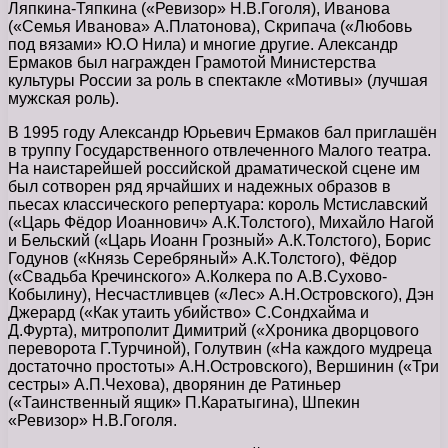
Ляпкина-Тяпкина («Ревизор» Н.В.Гоголя), Иванова
(«Семья Иванова» А.Платонова), Скрипача («Любовь
под вязами» Ю.О Нила) и многие другие. Александр
Ермаков был награжден Грамотой Министерства
культуры России за роль в спектакле «Мотивы» (лучшая
мужская роль).
В 1995 году Александр Юрьевич Ермаков бал приглашён
в труппу Государственного отвлеченного Малого театра.
На наистарейшей российской драматической сцене им
был сотворен ряд ярчайших и надежных образов в
пьесах классического репертуара: король Мстиславский
(«Царь Фёдор Иоаннович» А.К.Толстого), Михайло Нагой
и Бельский («Царь Иоанн Грозный» А.К.Толстого), Борис
Годунов («Князь Серебряный» А.К.Толстого), Фёдор
(«Свадьба Кречинского» А.Колкера по А.В.Сухово-
Кобылину), Несчастливцев («Лес» А.Н.Островского), Дэн
Джерард («Как утаить убийство» С.Сондхайма и
Д.Фурта), митрополит Димитрий («Хроника дворцового
переворота Г.Турчиной), Голутвин («На каждого мудреца
достаточно простоты» А.Н.Островского), Вершинин («Три
сестры» А.П.Чехова), дворянин де Ратиньер
(«Таинственный ящик» П.Каратыгина), Шпекин
«Ревизор» Н.В.Гоголя.