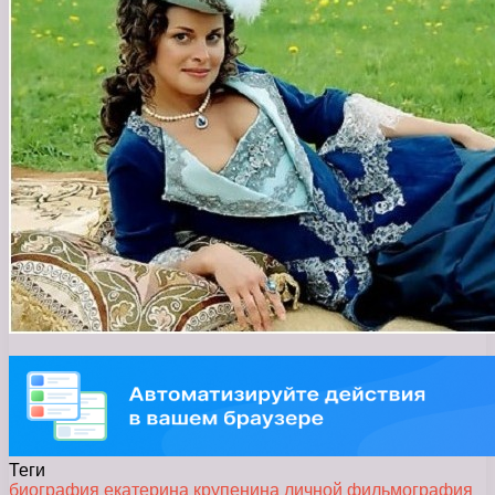
Теги
биография
екатерина
крупенина
личной
фильмография