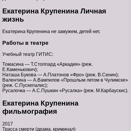
Екатерина Крупенина Личная
жизнь
Екатерина Крупенина не замужем, детей нет.
Работы в театре
Учебный театр ГИТИС:
Томасина — Т.Стоппард «Аркадия» (реж.
Е.Каменькович);
Наташа Букова — А.Платонов «Фро» (реж. В.Сенин);
Валентина — А.Вампилов «Прошлым летом в Чулимске»
(реж. С.Пускепалис);
Русалочка — А.С.Пушкин «Русалка» (реж. М.Карбаускис).
Екатерина Крупенина
фильмография
2017
Трасса смерти (драма, криминал)