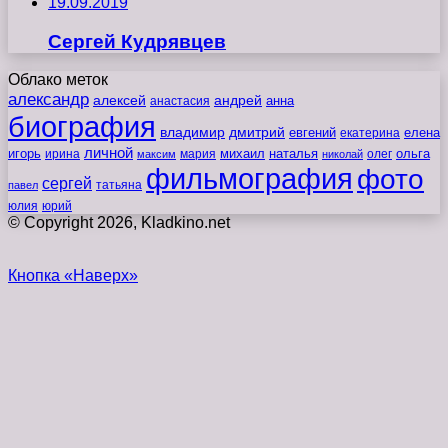
19.09.2019
Сергей Кудрявцев
Облако меток
александр
алексей
андрей
анна
анастасия
биография
владимир
дмитрий
евгений
екатерина
елена
личной
игорь
наталья
ольга
ирина
мария
михаил
олег
максим
николай
фильмография
фото
сергей
татьяна
павел
юлия
юрий
© Copyright 2026, Kladkino.net
Кнопка «Наверх»