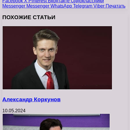
Facebook
X
Pinterest
Вконтакте
Одноклассники
Messenger
Messenger
WhatsApp
Telegram
Viber
Печатать
ПОХОЖИЕ СТАТЬИ
Александр Коркунов
10.05.2024