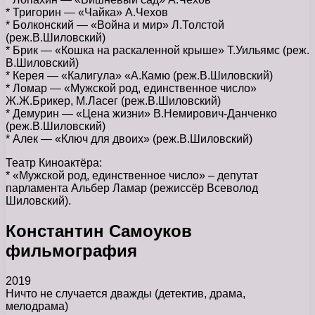
* Тригорин — «Чайка» А.Чехов
* Болконский — «Война и мир» Л.Толстой
(реж.В.Шиловский)
* Брик — «Кошка на раскаленной крыше» Т.Уильямс (реж.
В.Шиловский)
* Керея — «Калигула» «А.Камю (реж.В.Шиловский)
* Ломар — «Мужской род, единственное число»
Ж.Ж.Брикер, М.Ласег (реж.В.Шиловский)
* Демурин — «Цена жизни» В.Немирович-Данченко
(реж.В.Шиловский)
* Алек — «Ключ для двоих» (реж.В.Шиловский)
Театр Киноактёра:
* «Мужской род, единственное число» – депутат
парламента Альбер Ламар (режиссёр Всеволод
Шиловский).
Константин Самоуков
фильмография
2019
Ничто не случается дважды (детектив, драма,
мелодрама)