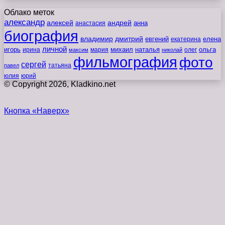
Облако меток
александр
алексей
андрей
анна
анастасия
биография
владимир
дмитрий
евгений
екатерина
елена
личной
игорь
наталья
ольга
ирина
мария
михаил
олег
максим
николай
фильмография
фото
сергей
татьяна
павел
юлия
юрий
© Copyright 2026, Kladkino.net
Кнопка «Наверх»