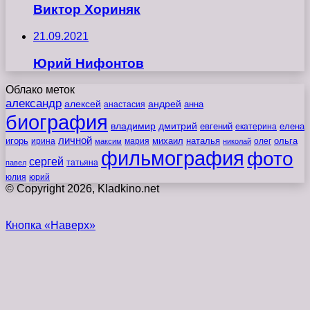
Виктор Хориняк
21.09.2021
Юрий Нифонтов
Облако меток
александр
алексей
андрей
анна
анастасия
биография
владимир
дмитрий
евгений
екатерина
елена
личной
игорь
наталья
ольга
ирина
мария
михаил
олег
максим
николай
фильмография
фото
сергей
татьяна
павел
юлия
юрий
© Copyright 2026, Kladkino.net
Кнопка «Наверх»