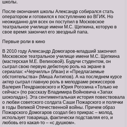
школы.
После окончания школы Александр собирался стать
оператором и готовился к поступлению во ВГИК. Но
неожиданно для всех он поступил в Московское
театральное училище имени М.С. Щепкина, которую в
свое время закончил его звездный папа.
Первые роли в кино
В 2010 году Александр Домогаров-младший закончил
Московское театральное училище имени М.С. Щепкина
(мастерская М.Е. Велиховой). Будучи студентом, он
сыграл свою первую дебютную роль на экране в
сериалах: «Черчилль» (Иван) и «Предлагаемые
обстоятельства» (Миша Антипов). А на последнем курсе
актер сыграл главную роль в мелодраме режиссеров
Валерия Пендраковского и Юрия Рогозина «Только не
сейчас» (по рассказу Владимира Войновича «Запах
шоколада»). Эта сентиментальная история повествовала
о любви советского солдата Саши Пожарского и полячки
в годы Великой Отечественной войны. Причем образ
Пожарского Домогаров создал без прикрас – молод,
использует товарища, фактически подставляя его, и
любовь его какая-то – «с душком».