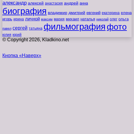
александр
алексей
андрей
анна
анастасия
биография
владимир
дмитрий
евгений
екатерина
елена
личной
игорь
наталья
ольга
ирина
мария
михаил
олег
максим
николай
фильмография
фото
сергей
татьяна
павел
юлия
юрий
© Copyright 2026, Kladkino.net
Кнопка «Наверх»