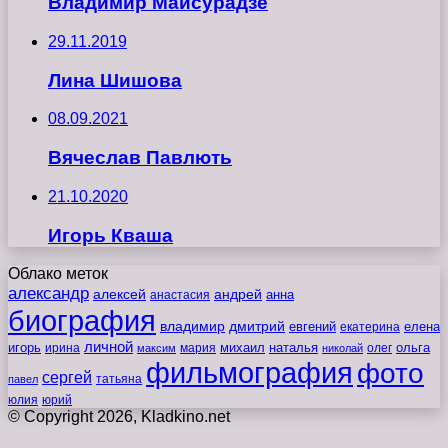
Владимир Майсурадзе
29.11.2019
Лина Шишова
08.09.2021
Вячеслав Павлють
21.10.2020
Игорь Кваша
Облако меток
александр
алексей
андрей
анна
анастасия
биография
владимир
дмитрий
евгений
екатерина
елена
личной
игорь
наталья
ольга
ирина
мария
михаил
олег
максим
николай
фильмография
фото
сергей
татьяна
павел
юлия
юрий
© Copyright 2026, Kladkino.net