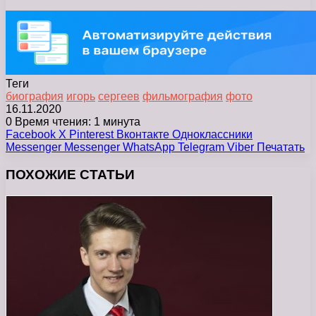
Теги
биография
игорь
сергеев
фильмография
фото
16.11.2020
0
Время чтения: 1 минута
Facebook
X
Pinterest
Вконтакте
Одноклассники
Messenger
Messenger
WhatsApp
Telegram
Viber
Печатать
ПОХОЖИЕ СТАТЬИ